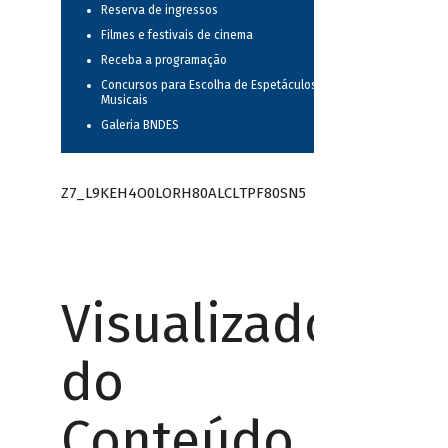
Reserva de ingressos
Filmes e festivais de cinema
Receba a programação
Concursos para Escolha de Espetáculos
Musicais
Galeria BNDES
Z7_L9KEH4O0LORH80ALCLTPF80SN5
Visualizador
do
Conteúdo