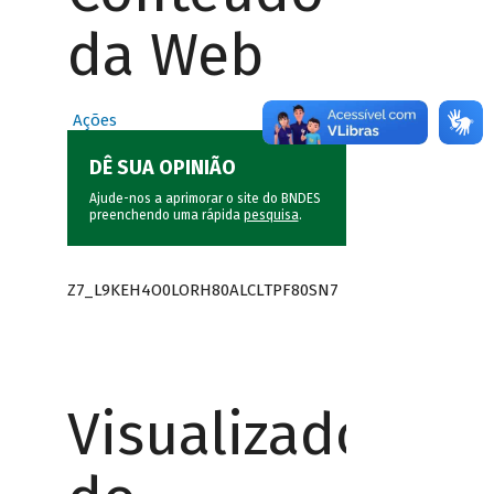
da Web
Ações
DÊ SUA OPINIÃO
Ajude-nos a aprimorar o site do BNDES
preenchendo uma rápida
pesquisa
.
Z7_L9KEH4O0LORH80ALCLTPF80SN7
Visualizador