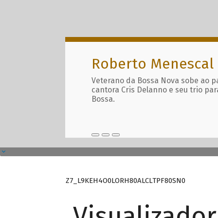
Roberto Menescal
Veterano da Bossa Nova sobe ao p
cantora Cris Delanno e seu trio par
Bossa.
Z7_L9KEH4O0LORH80ALCLTPF80SN0
Visualizado