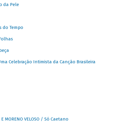
o da Pele
s do Tempo
Folhas
beça
a Celebração Intimista da Canção Brasileira
E MORENO VELOSO / Só Caetano