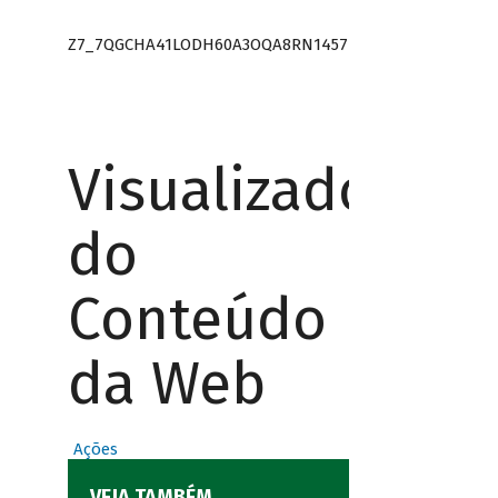
Z7_7QGCHA41LODH60A3OQA8RN1457
Visualizador
do
Conteúdo
da Web
Ações
VEJA TAMBÉM