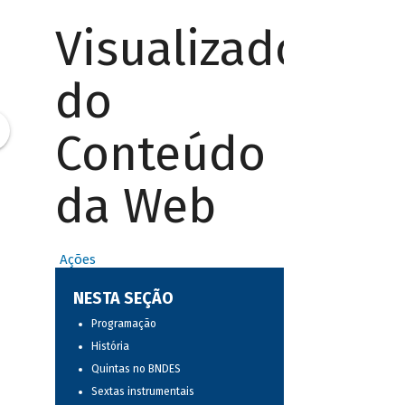
Visualizador
do
Conteúdo
da Web
Ações
NESTA SEÇÃO
Programação
História
Quintas no BNDES
Sextas instrumentais