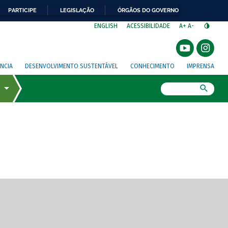
PARTICIPE
LEGISLAÇÃO
ÓRGÃOS DO GOVERNO
⁣
ENGLISH
ACESSIBILIDADE
A+
A-
NCIA
DESENVOLVIMENTO SUSTENTÁVEL
CONHECIMENTO
IMPRENSA
Busca
gem de tela