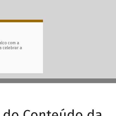
alco com a
a celebrar a
r do Conteúdo da