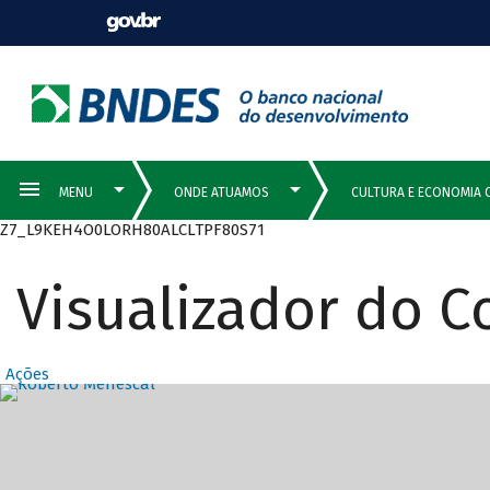
Z7_L9KEH4O0LORH80ALCLTPF80S71
Visualizador do 
Ações
Destaques Prin