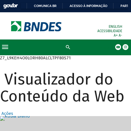
COMUNICA BR
ACESSO À INFORMAÇÃO
PARTI
ENGLISH
ACESSIBILIDADE
A+
A-
Busca
Z7_L9KEH4O0LORH80ALCLTPF80S71
Visualizador do
Conteúdo da Web
Ações
Destaques Prin