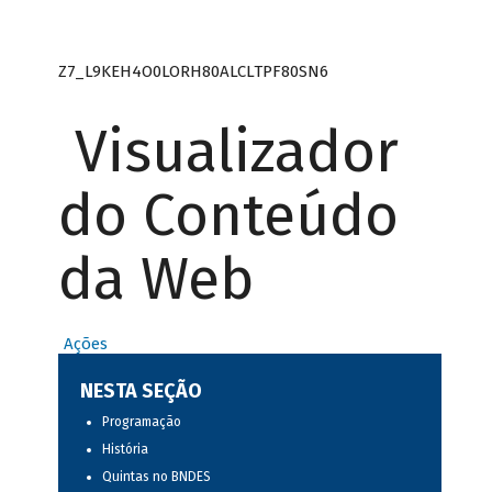
Z7_L9KEH4O0LORH80ALCLTPF80SN6
Visualizador
do Conteúdo
da Web
Ações
NESTA SEÇÃO
Programação
História
Quintas no BNDES