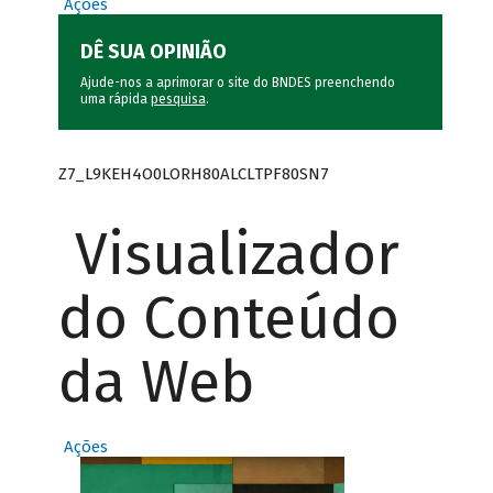
Ações
DÊ SUA OPINIÃO
Ajude-nos a aprimorar o site do BNDES preenchendo
uma rápida
pesquisa
.
Z7_L9KEH4O0LORH80ALCLTPF80SN7
Visualizador
do Conteúdo
da Web
Ações