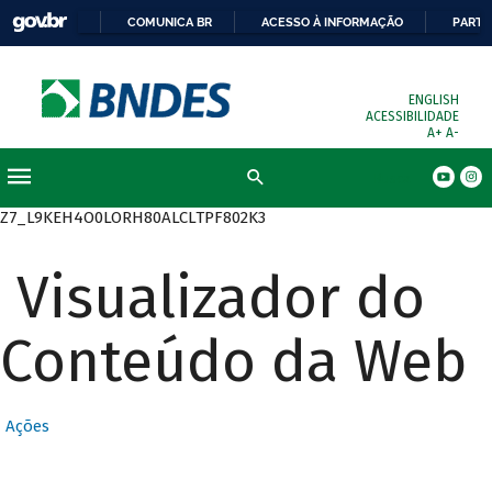
COMUNICA BR
ACESSO À INFORMAÇÃO
PARTI
ENGLISH
ACESSIBILIDADE
A+
A-
Busca
Z7_L9KEH4O0LORH80ALCLTPF802K3
Visualizador do
Conteúdo da Web
Ações