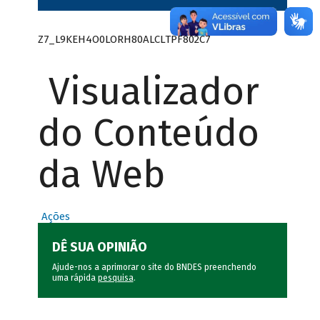
Z7_L9KEH4O0LORH80ALCLTPF802C7
Visualizador
do Conteúdo
da Web
Ações
DÊ SUA OPINIÃO
Ajude-nos a aprimorar o site do BNDES preenchendo
uma rápida
pesquisa
.