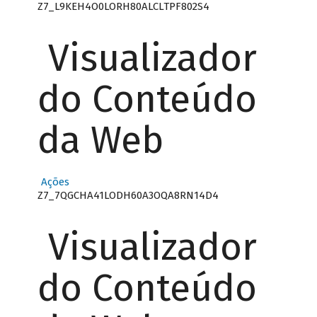
Z7_L9KEH4O0LORH80ALCLTPF802S4
Visualizador
do Conteúdo
da Web
Ações
Z7_7QGCHA41LODH60A3OQA8RN14D4
Visualizador
do Conteúdo