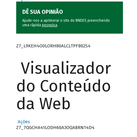
DÊ SUA OPINIÃO
Ajude-nos a aprimorar o site do BNDES preenchendo
uma rápida
pesquisa
.
Z7_L9KEH4O0LORH80ALCLTPF802S4
Visualizador
do Conteúdo
da Web
Ações
Z7_7QGCHA41LODH60A3OQA8RN14D4