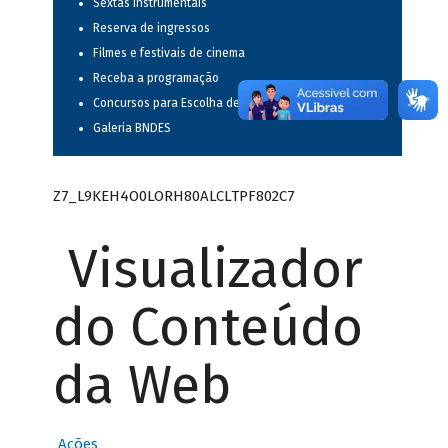
Sextas instrumentais
Reserva de ingressos
Filmes e festivais de cinema
Receba a programação
Concursos para Escolha de Espetáculos Musicais
Galeria BNDES
Z7_L9KEH4O0LORH80ALCLTPF802C7
Visualizador
do Conteúdo
da Web
Ações