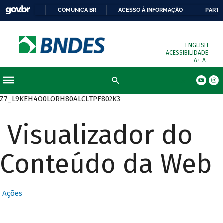
COMUNICA BR
ACESSO À INFORMAÇÃO
PARTI
ENGLISH
ACESSIBILIDADE
A+
A-
Busca
Z7_L9KEH4O0LORH80ALCLTPF802K3
Visualizador do
Conteúdo da Web
Ações