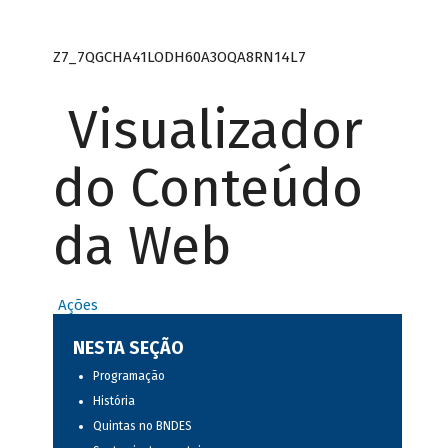
Z7_7QGCHA41LODH60A3OQA8RN14L7
Visualizador
do Conteúdo
da Web
Ações
NESTA SEÇÃO
Programação
História
Quintas no BNDES