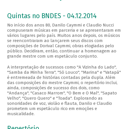
Quintas no BNDES - 04.12.2014
No início dos anos 80, Danilo Caymmi e Claudio Nucci
compuseram músicas em parceria e se apresentaram em
vários lugares pelo país. Muitos anos depois, os músicos
se reencontraram ao lançarem seus discos com
composições de Dorival Caymmi, obras elogiadas pelo
público. Decidiram, então, continuar a homenagem ao
grande mestre com um espetáculo conjunto.
A interpretação de sucessos como "A Vizinha do Lado",
"Samba da Minha Terra", "Só Louco", "Marina" e "Vatapá"
é entremeada de histórias contadas pela dupla. Além
das composições do mestre Caymmi, o repertório inclui,
ainda, composições de sucesso dos dois, como
"Andança", "Casaco Marrom", "O Bem e O Mal", "Sapato
Velho", "Quero Quero" e "Toada". Explorando as
sonoridades de voz, violão e flauta, Danilo e Claudio
prometem um espetáculo rico em emoções e
musicalidade.
Repertório