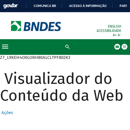
COMUNICA BR
ACESSO À INFORMAÇÃO
PARTI
ENGLISH
ACESSIBILIDADE
A+
A-
Busca
Z7_L9KEH4O0LORH80ALCLTPF802K3
Visualizador do
Conteúdo da Web
Ações