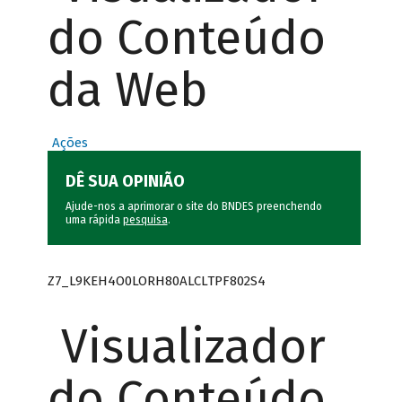
do Conteúdo
da Web
Ações
DÊ SUA OPINIÃO
Ajude-nos a aprimorar o site do BNDES preenchendo
uma rápida
pesquisa
.
Z7_L9KEH4O0LORH80ALCLTPF802S4
Visualizador
do Conteúdo