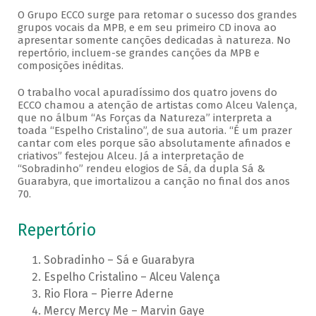
O Grupo ECCO surge para retomar o sucesso dos grandes
grupos vocais da MPB, e em seu primeiro CD inova ao
apresentar somente canções dedicadas à natureza. No
repertório, incluem-se grandes canções da MPB e
composições inéditas.
O trabalho vocal apuradíssimo dos quatro jovens do
ECCO chamou a atenção de artistas como Alceu Valença,
que no álbum “As Forças da Natureza” interpreta a
toada “Espelho Cristalino”, de sua autoria. “É um prazer
cantar com eles porque são absolutamente afinados e
criativos” festejou Alceu. Já a interpretação de
“Sobradinho” rendeu elogios de Sá, da dupla Sá &
Guarabyra, que imortalizou a canção no final dos anos
70.
Repertório
Sobradinho – Sá e Guarabyra
Espelho Cristalino – Alceu Valença
Rio Flora – Pierre Aderne
Mercy Mercy Me – Marvin Gaye