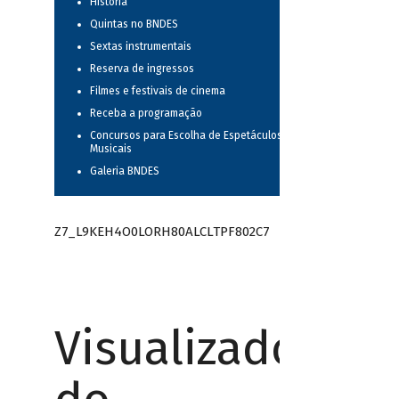
História
Quintas no BNDES
Sextas instrumentais
Reserva de ingressos
Filmes e festivais de cinema
Receba a programação
Concursos para Escolha de Espetáculos
Musicais
Galeria BNDES
Z7_L9KEH4O0LORH80ALCLTPF802C7
Visualizador