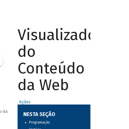
Visualizador
do
Conteúdo
da Web
Ações
o da
NESTA SEÇÃO
Programação