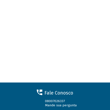
Fale Conosco
08007026337
Mande sua pergunta