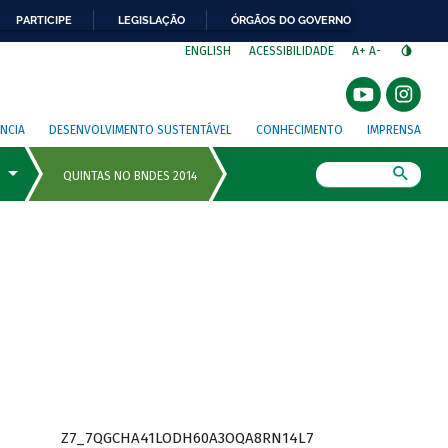
PARTICIPE
LEGISLAÇÃO
ÓRGÃOS DO GOVERNO
⁣
ENGLISH
ACESSIBILIDADE
A+
A-
NCIA
DESENVOLVIMENTO SUSTENTÁVEL
CONHECIMENTO
IMPRENSA
Busca
Z7_7QGCHA41LODH60A3OQA8RN14L7