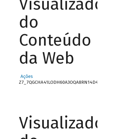
Visualizador
do
Conteúdo
da Web
Ações
Z7_7QGCHA41LODH60A3OQA8RN14D4
Visualizador