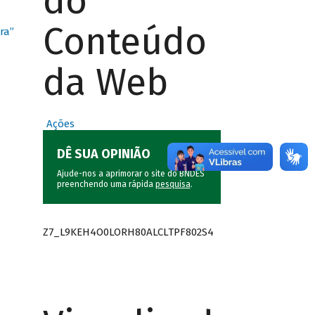
do
Conteúdo
ra”
da Web
Ações
DÊ SUA OPINIÃO
Ajude-nos a aprimorar o site do BNDES
preenchendo uma rápida
pesquisa
.
Z7_L9KEH4O0LORH80ALCLTPF802S4