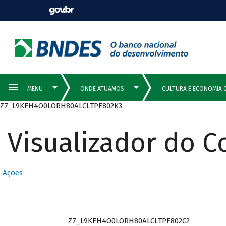
Z7_L9KEH4O0LORH80ALCLTPF802K3
Visualizador do 
Ações
Z7_L9KEH4O0LORH80ALCLTPF802C2