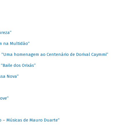
ureza”
m na Multidão”
 / “Uma homenagem ao Centenário de Dorival Caymmi”
“Baile dos Orixás”
ssa Nova”
Love”
o – Músicas de Mauro Duarte”