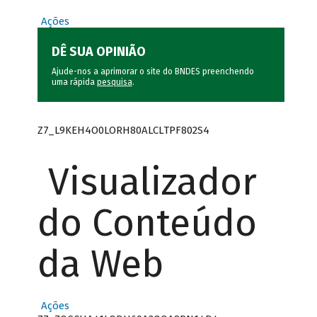
Ações
DÊ SUA OPINIÃO
Ajude-nos a aprimorar o site do BNDES preenchendo
uma rápida
pesquisa
.
Z7_L9KEH4O0LORH80ALCLTPF802S4
Visualizador
do Conteúdo
da Web
Ações