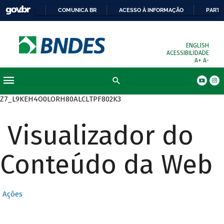
COMUNICA BR
ACESSO À INFORMAÇÃO
PARTI
ENGLISH
ACESSIBILIDADE
A+
A-
Busca
Z7_L9KEH4O0LORH80ALCLTPF802K3
Visualizador do
Conteúdo da Web
Ações