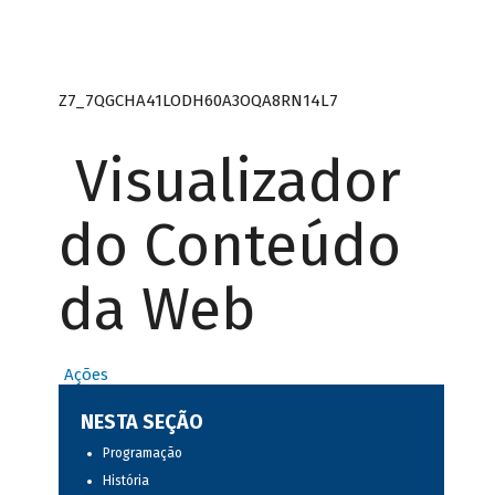
Z7_7QGCHA41LODH60A3OQA8RN14L7
Visualizador
do Conteúdo
da Web
Ações
NESTA SEÇÃO
Programação
História