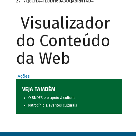
Z7_7QGCHA41LODH60A3OQA8RN14D4
Visualizador
do Conteúdo
da Web
Ações
VEJA TAMBÉM
O BNDES e o apoio à cultura
Patrocínio a eventos culturais