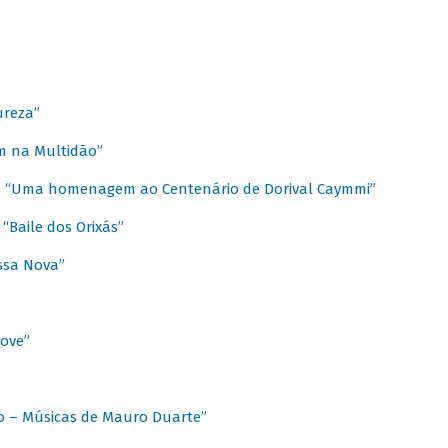
ureza”
m na Multidão”
 / “Uma homenagem ao Centenário de Dorival Caymmi”
“Baile dos Orixás”
ssa Nova”
Love”
o – Músicas de Mauro Duarte”