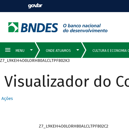
Z7_L9KEH4O0LORH80ALCLTPF802K3
Visualizador do 
Ações
Z7_L9KEH4O0LORH80ALCLTPF802C2