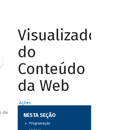
Visualizador
do
Conteúdo
da Web
Ações
o da
NESTA SEÇÃO
Programação