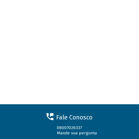
Fale Conosco
08007026337
Mande sua pergunta