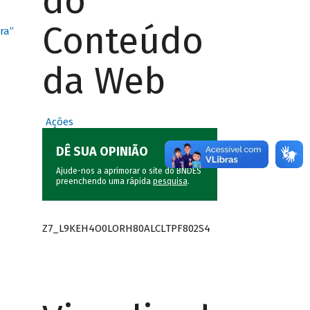
do
Conteúdo
ra”
da Web
Ações
DÊ SUA OPINIÃO
Ajude-nos a aprimorar o site do BNDES
preenchendo uma rápida
pesquisa
.
Z7_L9KEH4O0LORH80ALCLTPF802S4