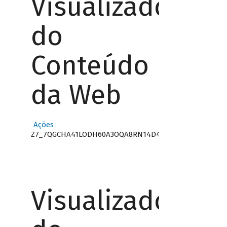
Visualizador
do
Conteúdo
da Web
Ações
Z7_7QGCHA41LODH60A3OQA8RN14D4
Visualizador