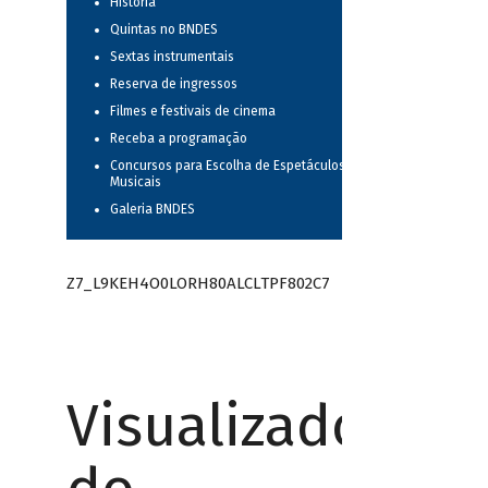
História
Quintas no BNDES
Sextas instrumentais
Reserva de ingressos
Filmes e festivais de cinema
Receba a programação
Concursos para Escolha de Espetáculos
Musicais
Galeria BNDES
Z7_L9KEH4O0LORH80ALCLTPF802C7
Visualizador