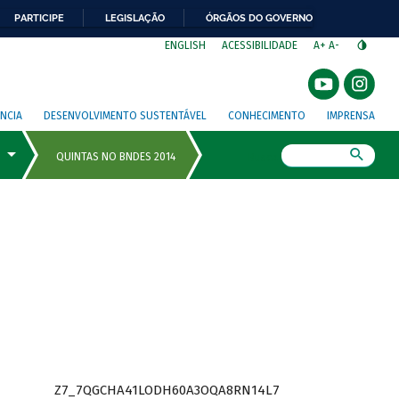
PARTICIPE
LEGISLAÇÃO
ÓRGÃOS DO GOVERNO
⁣
ENGLISH
ACESSIBILIDADE
A+
A-
NCIA
DESENVOLVIMENTO SUSTENTÁVEL
CONHECIMENTO
IMPRENSA
Busca
Z7_7QGCHA41LODH60A3OQA8RN14L7