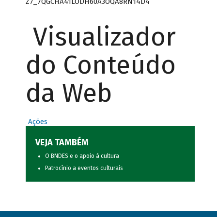
Z7_7QGCHA41LODH60A3OQA8RN14D4
Visualizador
do Conteúdo
da Web
Ações
VEJA TAMBÉM
O BNDES e o apoio à cultura
Patrocínio a eventos culturais