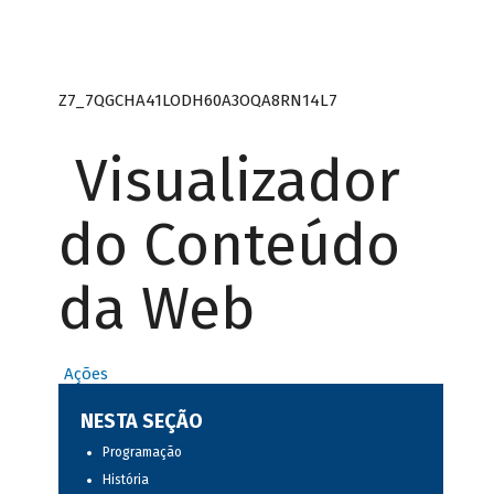
Z7_7QGCHA41LODH60A3OQA8RN14L7
Visualizador
do Conteúdo
da Web
Ações
NESTA SEÇÃO
Programação
História