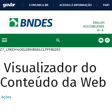
COMUNICA BR
ACESSO À INFORMAÇÃO
PARTI
ENGLISH
ACESSIBILIDADE
A+
A-
Busca
Z7_L9KEH4O0LORH80ALCLTPF802K3
Visualizador do
Conteúdo da Web
Ações