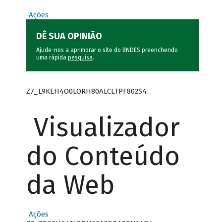
Ações
DÊ SUA OPINIÃO
Ajude-nos a aprimorar o site do BNDES preenchendo
uma rápida
pesquisa
.
Z7_L9KEH4O0LORH80ALCLTPF802S4
Visualizador
do Conteúdo
da Web
Ações