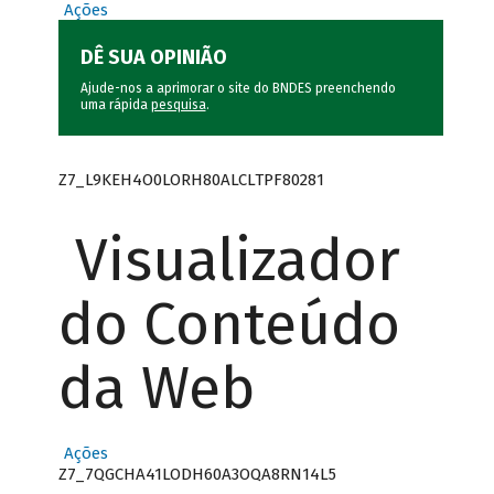
Ações
DÊ SUA OPINIÃO
Ajude-nos a aprimorar o site do BNDES preenchendo
uma rápida
pesquisa
.
Z7_L9KEH4O0LORH80ALCLTPF80281
Visualizador
do Conteúdo
da Web
Ações
Z7_7QGCHA41LODH60A3OQA8RN14L5