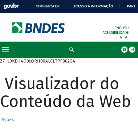
COMUNICA BR
ACESSO À INFORMAÇÃO
PARTI
ENGLISH
ACESSIBILIDADE
A+
A-
Busca
Z7_L9KEH4O0LORH80ALCLTPF802G4
Visualizador do
Conteúdo da Web
Ações