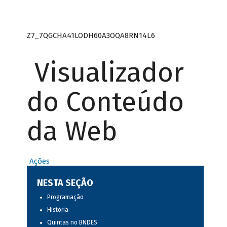
Z7_7QGCHA41LODH60A3OQA8RN14L6
Visualizador
do Conteúdo
da Web
Ações
NESTA SEÇÃO
Programação
História
Quintas no BNDES