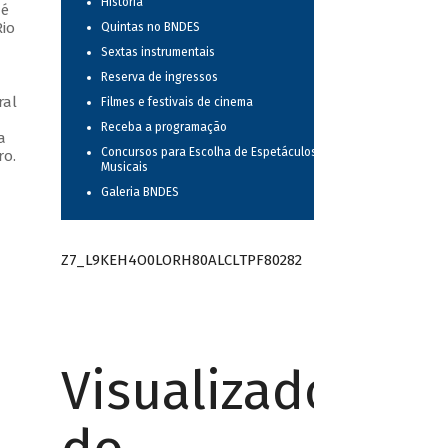
História
 é
io
Quintas no BNDES
Sextas instrumentais
Reserva de ingressos
ral
Filmes e festivais de cinema
Receba a programação
a
Concursos para Escolha de Espetáculos
ro.
Musicais
Galeria BNDES
Z7_L9KEH4O0LORH80ALCLTPF80282
Visualizador