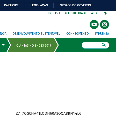
PARTICIPE
LEGISLAÇÃO
ÓRGÃOS DO GOVERNO
⁣
ENGLISH
ACESSIBILIDADE
A+
A-
NCIA
DESENVOLVIMENTO SUSTENTÁVEL
CONHECIMENTO
IMPRENSA
Busca
Z7_7QGCHA41LODH60A3OQA8RN14L6