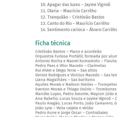
Apagar das luzes – Jayme Vignoli
Olaria – Maurício Carrilho
Tranquilão – Cristóvão Bastos
Canto do Rio – Maurício Carrilho
Sentimento carioca – Álvaro Carrilh
Ficha técnica
Cristóvão Bastos – Piano e acordeão
Orquestra Furiosa Portátil, formada por alun
Antonio Rocha e Naomi Kumamoto – Flauta
Pedro Paes e Vitor Macedo – Clarinetas
Rui Alvim e Diego Terra – Sax altos
Denize Rodrigues e Vinícius Macedo – Sax te
Liana Magalhães – Sax barítono
Aquiles Morais e Nailson Simões – Trompetes
Everson Morais e Thiago Osório – Trombones
Marcilio Lopes, Pedro Amorim, Maycon Júlio 
Ana Rabello, Lucas Souza e Jayme Vignoli –
Paulo Aragão, Lucas Porto, João Camarero, Gl
João Lyra – Viola caipira e violão
Pedro Aune e Jorge Oscar – Contrabaixo