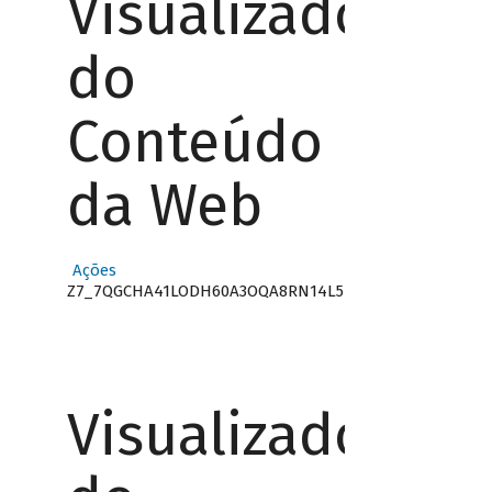
Visualizador
do
Conteúdo
da Web
Ações
Z7_7QGCHA41LODH60A3OQA8RN14L5
Visualizador