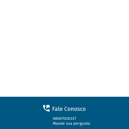
Fale Conosco
08007026337
Mande sua pergunta