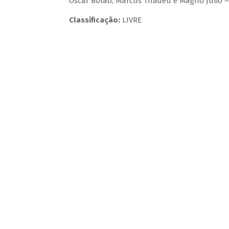
Oscar Bolão, Marcus Thadeu e Magno Júlio 
Classificação:
LIVRE