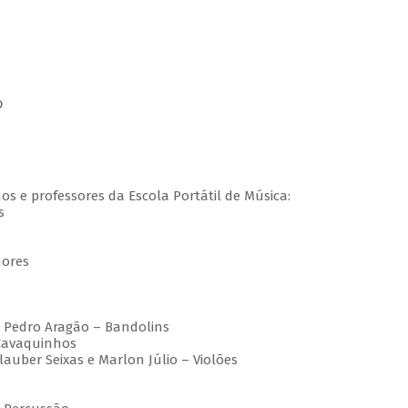
o
os e professores da Escola Portátil de Música:
s
nores
e Pedro Aragão – Bandolins
 Cavaquinhos
auber Seixas e Marlon Júlio – Violões