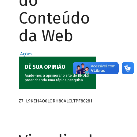
do
Conteúdo
da Web
Ações
DÊ SUA OPINIÃO
Ajude-nos a aprimorar o site do BNDES
preenchendo uma rápida
pesquisa
.
Z7_L9KEH4O0LORH80ALCLTPF80281