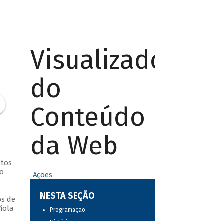
Visualizador
do
Conteúdo
da Web
stos
do
Ações
NESTA SEÇÃO
os de
iola
Programação