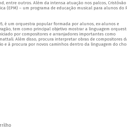
d, entre outros. Além da intensa atuação nos palcos, Cristóvão
úsica (EPM) – um programa de educação musical para alunos do R
005, é um orquestra popular formada por alunos, ex-alunos e
ragão, tem como principal objetivo mostrar a linguagem orquest
niciado por compositores e arranjadores importantes como
attali. Além disso, procura interpretar obras de compositores d
rio e à procura por novos caminhos dentro da linguagem do cho
rrilho