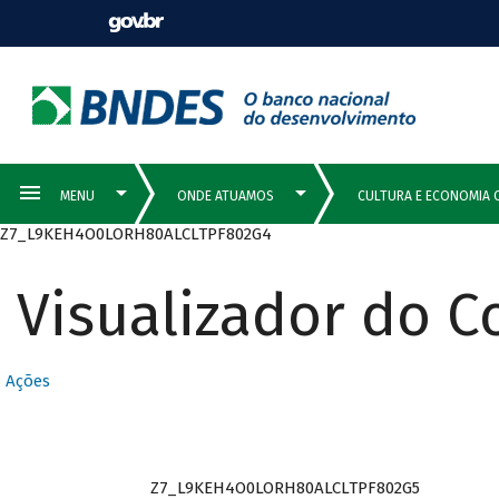
Z7_L9KEH4O0LORH80ALCLTPF802G4
Visualizador do 
Ações
Z7_L9KEH4O0LORH80ALCLTPF802G5