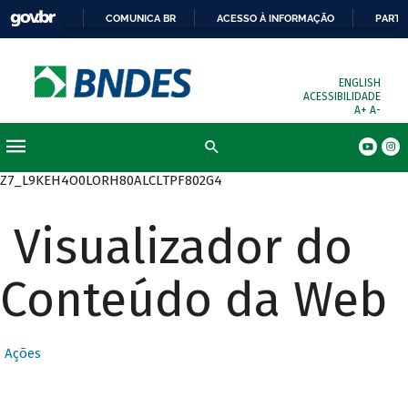
COMUNICA BR
ACESSO À INFORMAÇÃO
PARTI
ENGLISH
ACESSIBILIDADE
A+
A-
Busca
Z7_L9KEH4O0LORH80ALCLTPF802G4
Visualizador do
Conteúdo da Web
Ações