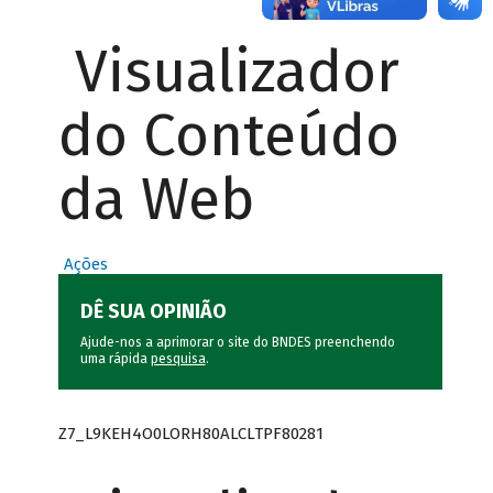
Visualizador
do Conteúdo
da Web
Ações
DÊ SUA OPINIÃO
Ajude-nos a aprimorar o site do BNDES preenchendo
uma rápida
pesquisa
.
Z7_L9KEH4O0LORH80ALCLTPF80281