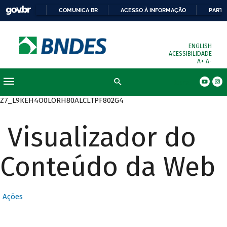
COMUNICA BR
ACESSO À INFORMAÇÃO
PARTI
ENGLISH
ACESSIBILIDADE
A+
A-
Busca
Z7_L9KEH4O0LORH80ALCLTPF802G4
Visualizador do
Conteúdo da Web
Ações