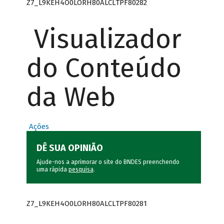
Z7_L9KEH4O0LORH80ALCLTPF80282
Visualizador
do Conteúdo
da Web
Ações
DÊ SUA OPINIÃO
Ajude-nos a aprimorar o site do BNDES preenchendo
uma rápida
pesquisa
.
Z7_L9KEH4O0LORH80ALCLTPF80281