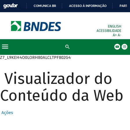
COMUNICA BR
ACESSO À INFORMAÇÃO
PARTI
ENGLISH
ACESSIBILIDADE
A+
A-
Busca
Z7_L9KEH4O0LORH80ALCLTPF802G4
Visualizador do
Conteúdo da Web
Ações