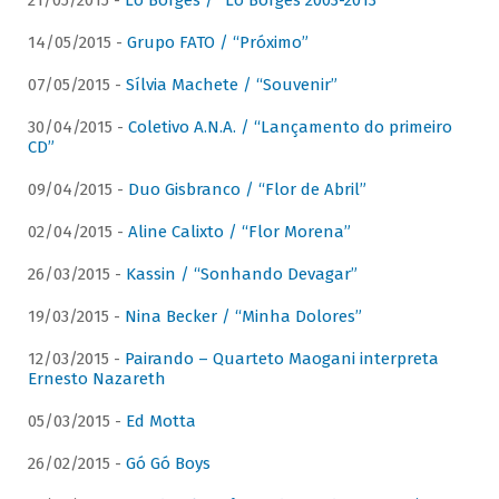
21/05/2015 -
Lô Borges / “Lô Borges 2003-2013”
14/05/2015 -
Grupo FATO / “Próximo”
07/05/2015 -
Sílvia Machete / “Souvenir”
30/04/2015 -
Coletivo A.N.A. / “Lançamento do primeiro
CD”
09/04/2015 -
Duo Gisbranco / “Flor de Abril”
02/04/2015 -
Aline Calixto / “Flor Morena”
26/03/2015 -
Kassin / “Sonhando Devagar”
19/03/2015 -
Nina Becker / “Minha Dolores”
12/03/2015 -
Pairando – Quarteto Maogani interpreta
Ernesto Nazareth
05/03/2015 -
Ed Motta
26/02/2015 -
Gó Gó Boys