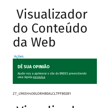
Visualizador
do Conteúdo
da Web
Ações
DÊ SUA OPINIÃO
Ajude-nos a aprimorar o site do BNDES preenchendo
uma rápida
pesquisa
.
Z7_L9KEH4O0LORH80ALCLTPF80281