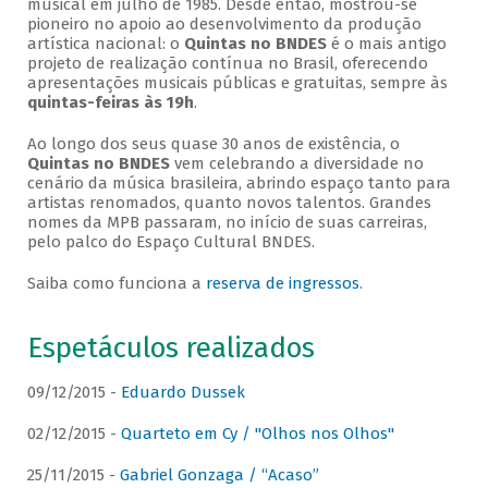
musical em julho de 1985. Desde então, mostrou-se
pioneiro no apoio ao desenvolvimento da produção
artística nacional: o
Quintas no BNDES
é o mais antigo
projeto de realização contínua no Brasil, oferecendo
apresentações musicais públicas e gratuitas, sempre às
quintas-feiras às 19h
.
Ao longo dos seus quase 30 anos de existência, o
Quintas no BNDES
vem celebrando a diversidade no
cenário da música brasileira, abrindo espaço tanto para
artistas renomados, quanto novos talentos. Grandes
nomes da MPB passaram, no início de suas carreiras,
pelo palco do Espaço Cultural BNDES.
Saiba como funciona a
reserva de ingressos
.
Espetáculos realizados
09/12/2015 -
Eduardo Dussek
02/12/2015 -
Quarteto em Cy / "Olhos nos Olhos"
25/11/2015 -
Gabriel Gonzaga / “Acaso”