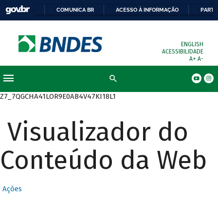
COMUNICA BR
ACESSO À INFORMAÇÃO
PARTI
ENGLISH
ACESSIBILIDADE
A+
A-
Busca
Z7_7QGCHA41LOR9E0AB4V47KI18L1
Visualizador do
Conteúdo da Web
Ações