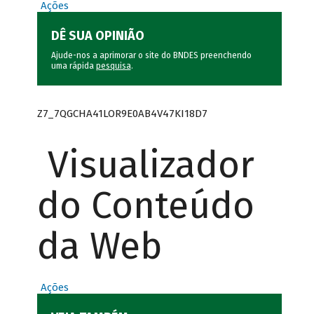
Ações
DÊ SUA OPINIÃO
Ajude-nos a aprimorar o site do BNDES preenchendo
uma rápida
pesquisa
.
Z7_7QGCHA41LOR9E0AB4V47KI18D7
Visualizador
do Conteúdo
da Web
Ações