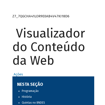
Z7_7QGCHA41LOR9E0AB4V47KI18D6
Visualizador
do Conteúdo
da Web
Ações
NESTA SEÇÃO
Programação
História
Quintas no BNDES