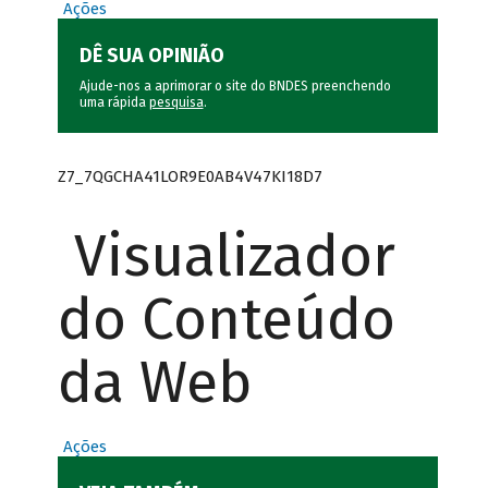
Ações
DÊ SUA OPINIÃO
Ajude-nos a aprimorar o site do BNDES preenchendo
uma rápida
pesquisa
.
Z7_7QGCHA41LOR9E0AB4V47KI18D7
Visualizador
do Conteúdo
da Web
Ações