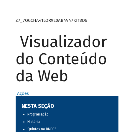
Z7_7QGCHA41LOR9E0AB4V47KI18D6
Visualizador
do Conteúdo
da Web
Ações
NESTA SEÇÃO
Programação
História
Quintas no BNDES