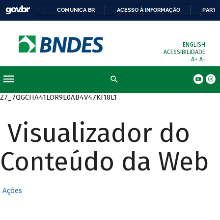
COMUNICA BR
ACESSO À INFORMAÇÃO
PARTI
ENGLISH
ACESSIBILIDADE
A+
A-
Busca
Z7_7QGCHA41LOR9E0AB4V47KI18L1
Visualizador do
Conteúdo da Web
Ações