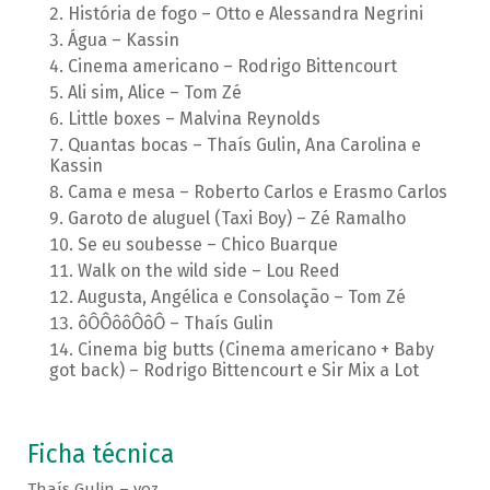
História de fogo – Otto e Alessandra Negrini
Água – Kassin
Cinema americano – Rodrigo Bittencourt
Ali sim, Alice – Tom Zé
Little boxes – Malvina Reynolds
Quantas bocas – Thaís Gulin, Ana Carolina e
Kassin
Cama e mesa – Roberto Carlos e Erasmo Carlos
Garoto de aluguel (Taxi Boy) – Zé Ramalho
Se eu soubesse – Chico Buarque
Walk on the wild side – Lou Reed
Augusta, Angélica e Consolação – Tom Zé
ôÔÔôôÔôÔ – Thaís Gulin
Cinema big butts (Cinema americano + Baby
got back) – Rodrigo Bittencourt e Sir Mix a Lot
Ficha técnica
Thaís Gulin – voz