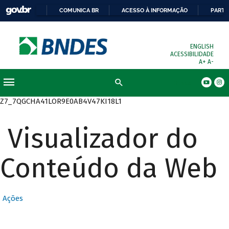
COMUNICA BR
ACESSO À INFORMAÇÃO
PARTI
ENGLISH
ACESSIBILIDADE
A+
A-
Busca
Z7_7QGCHA41LOR9E0AB4V47KI18L1
Visualizador do
Conteúdo da Web
Ações