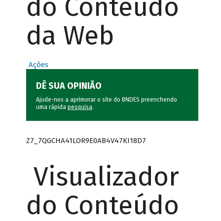
do Conteúdo
da Web
Ações
DÊ SUA OPINIÃO
Ajude-nos a aprimorar o site do BNDES preenchendo
uma rápida
pesquisa
.
Z7_7QGCHA41LOR9E0AB4V47KI18D7
Visualizador
do Conteúdo