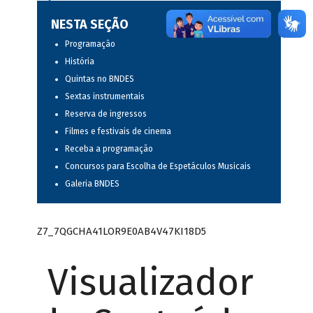
NESTA SEÇÃO
Programação
História
Quintas no BNDES
Sextas instrumentais
Reserva de ingressos
Filmes e festivais de cinema
Receba a programação
Concursos para Escolha de Espetáculos Musicais
Galeria BNDES
Z7_7QGCHA41LOR9E0AB4V47KI18D5
Visualizador