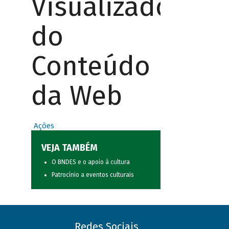
Visualizador
do
Conteúdo
da Web
Ações
VEJA TAMBÉM
O BNDES e o apoio à cultura
Patrocínio a eventos culturais
Redes Sociais