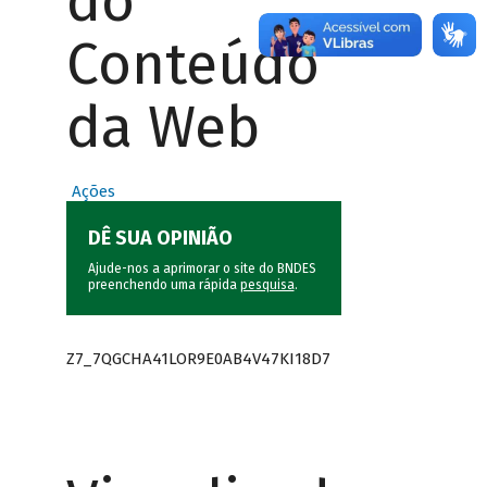
do
Conteúdo
da Web
Ações
DÊ SUA OPINIÃO
Ajude-nos a aprimorar o site do BNDES
preenchendo uma rápida
pesquisa
.
Z7_7QGCHA41LOR9E0AB4V47KI18D7