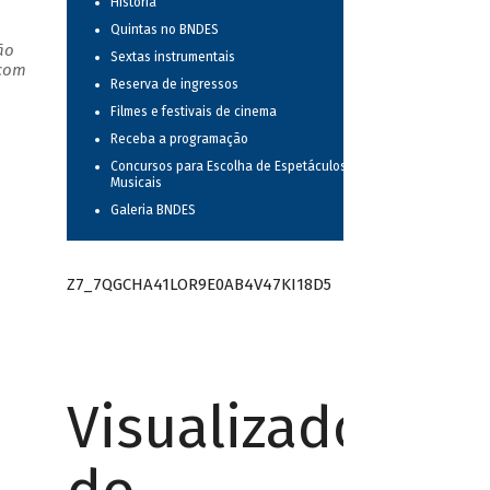
História
Quintas no BNDES
ão
Sextas instrumentais
 com
Reserva de ingressos
Filmes e festivais de cinema
Receba a programação
Concursos para Escolha de Espetáculos
Musicais
Galeria BNDES
Z7_7QGCHA41LOR9E0AB4V47KI18D5
Visualizador