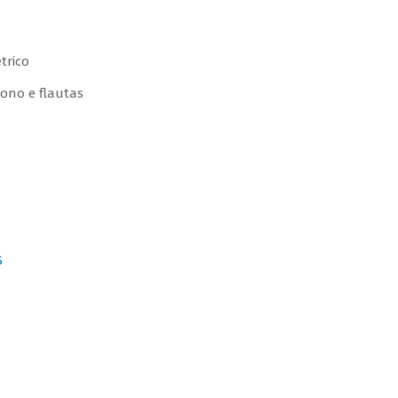
trico
tono e flautas
S