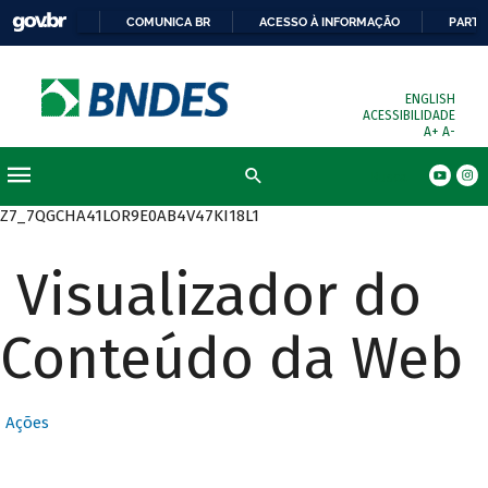
COMUNICA BR
ACESSO À INFORMAÇÃO
PARTI
ENGLISH
ACESSIBILIDADE
A+
A-
Busca
Z7_7QGCHA41LOR9E0AB4V47KI18L1
Visualizador do
Conteúdo da Web
Ações