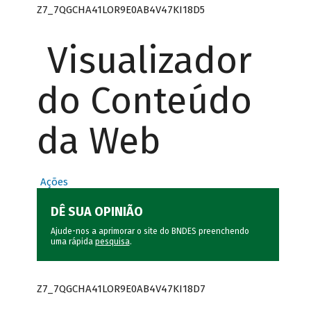
Z7_7QGCHA41LOR9E0AB4V47KI18D5
Visualizador
do Conteúdo
da Web
Ações
DÊ SUA OPINIÃO
Ajude-nos a aprimorar o site do BNDES preenchendo
uma rápida
pesquisa
.
Z7_7QGCHA41LOR9E0AB4V47KI18D7