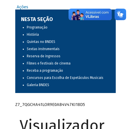
Ações
NESTA SEÇÃO
Programação
História
Quintas no BNDES
Sextas instrumentais
Reserva de ingressos
Filmes e festivais de cinema
Receba a programação
Concursos para Escolha de Espetáculos Musicais
Galeria BNDES
Z7_7QGCHA41LOR9E0AB4V47KI18D5
Visualizador