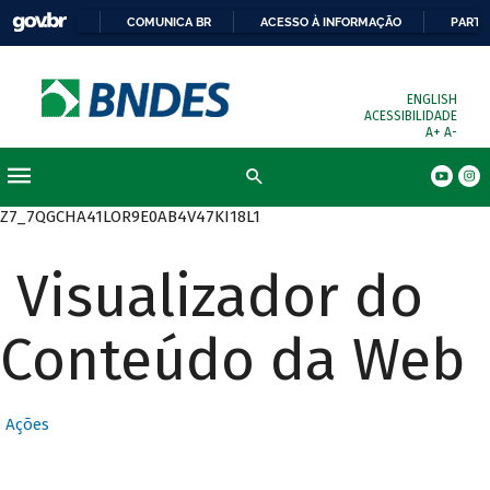
COMUNICA BR
ACESSO À INFORMAÇÃO
PARTI
ENGLISH
ACESSIBILIDADE
A+
A-
Busca
Z7_7QGCHA41LOR9E0AB4V47KI18L1
Visualizador do
Conteúdo da Web
Ações