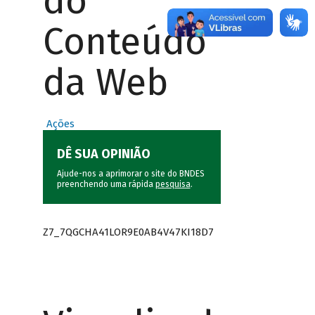
do
Conteúdo
da Web
Ações
DÊ SUA OPINIÃO
Ajude-nos a aprimorar o site do BNDES
preenchendo uma rápida
pesquisa
.
Z7_7QGCHA41LOR9E0AB4V47KI18D7