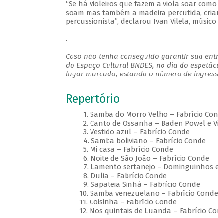
“Se há violeiros que fazem a viola soar como
soam mas também a madeira percutida, cri
percussionista”, declarou Ivan Vilela, músico
.
Caso não tenha conseguido garantir sua entr
do Espaço Cultural BNDES, no dia do espetác
lugar marcado, estando o número de ingresso
Repertório
1. Samba do Morro Velho – Fabrício Con
2. Canto de Ossanha – Baden Powel e Vin
3. Vestido azul – Fabrício Conde
4. Samba boliviano – Fabrício Conde
5. Mi casa – Fabrício Conde
6. Noite de São João – Fabrício Conde
7. Lamento sertanejo – Dominguinhos e G
8. Dulia – Fabrício Conde
9. Sapateia Sinhá – Fabrício Conde
10. Samba venezuelano – Fabrício Conde
11. Coisinha – Fabrício Conde
12. Nos quintais de Luanda – Fabrício Co