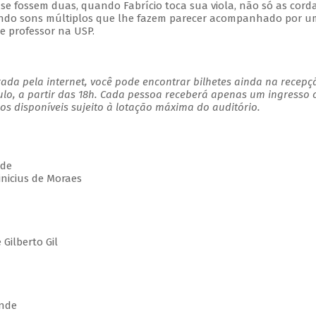
 se fossem duas, quando Fabrício toca sua viola, não só as cord
ando sons múltiplos que lhe fazem parecer acompanhado por u
 e professor na USP.
ada pela internet, você pode encontrar bilhetes ainda na recepç
ulo, a partir das 18h. Cada pessoa receberá apenas um ingresso
s disponíveis sujeito à lotação máxima do auditório.
de
icius de Moraes
ilberto Gil
nde