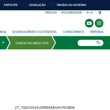
PARTICIPE
LEGISLAÇÃO
ÓRGÃOS DO GOVERNO
⁣
ENGLISH
ACESSIBILIDADE
A+
A-
NCIA
DESENVOLVIMENTO SUSTENTÁVEL
CONHECIMENTO
IMPRENSA
Busca
Z7_7QGCHA41LOR9E0AB4V47KI18D6