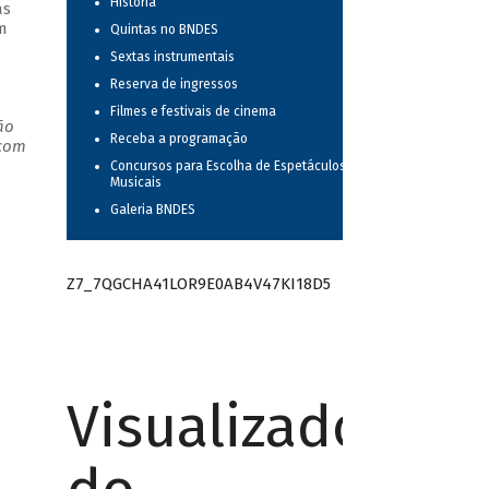
História
as
m
Quintas no BNDES
Sextas instrumentais
Reserva de ingressos
Filmes e festivais de cinema
ão
Receba a programação
 com
Concursos para Escolha de Espetáculos
Musicais
Galeria BNDES
Z7_7QGCHA41LOR9E0AB4V47KI18D5
Visualizador