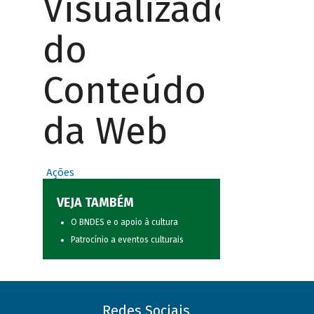
Visualizador
do
Conteúdo
da Web
Ações
VEJA TAMBÉM
O BNDES e o apoio à cultura
Patrocínio a eventos culturais
Redes Sociais