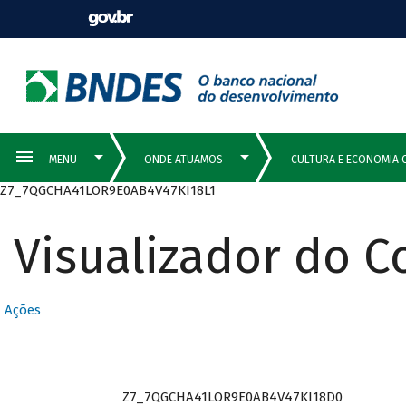
Z7_7QGCHA41LOR9E0AB4V47KI18L1
Visualizador do 
Ações
Z7_7QGCHA41LOR9E0AB4V47KI18D0