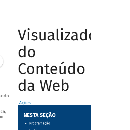
Visualizador
do
Conteúdo
da Web
hando
Ações
ca,
NESTA SEÇÃO
um
Programação