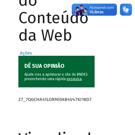
do
Conteúdo
da Web
Ações
DÊ SUA OPINIÃO
Ajude-nos a aprimorar o site do BNDES
preenchendo uma rápida
pesquisa
.
Z7_7QGCHA41LOR9E0AB4V47KI18D7