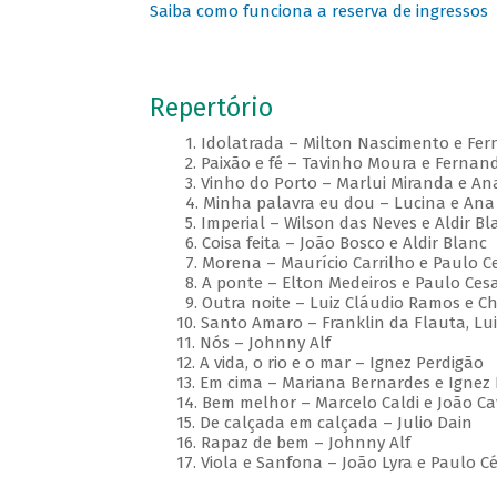
Saiba como funciona a reserva de ingressos
Repertório
1. Idolatrada – Milton Nascimento e Fer
2. Paixão e fé – Tavinho Moura e Fernand
3. Vinho do Porto – Marlui Miranda e Ana
4. Minha palavra eu dou – Lucina e Ana 
5. Imperial – Wilson das Neves e Aldir Bl
6. Coisa feita – João Bosco e Aldir Blanc
7. Morena – Maurício Carrilho e Paulo Ce
8. A ponte – Elton Medeiros e Paulo Cesa
9. Outra noite – Luiz Cláudio Ramos e Ch
10. Santo Amaro – Franklin da Flauta, Luiz
11. Nós – Johnny Alf
12. A vida, o rio e o mar – Ignez Perdigão
13. Em cima – Mariana Bernardes e Ignez 
14. Bem melhor – Marcelo Caldi e João Ca
15. De calçada em calçada – Julio Dain
16. Rapaz de bem – Johnny Alf
17. Viola e Sanfona – João Lyra e Paulo Cé