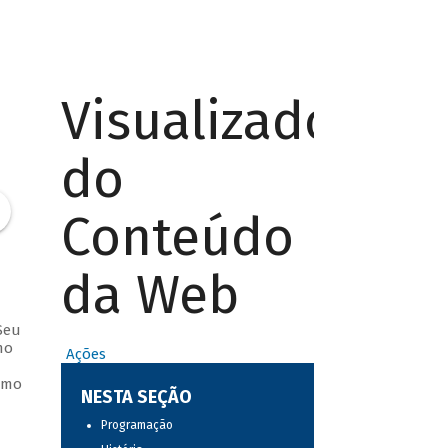
Visualizador
do
Conteúdo
da Web
Seu
mo
Ações
omo
NESTA SEÇÃO
Programação