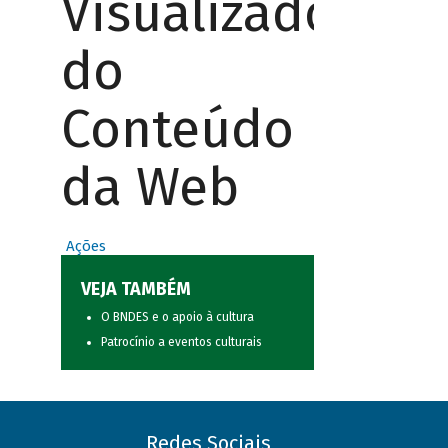
Visualizador
do
Conteúdo
da Web
Ações
VEJA TAMBÉM
O BNDES e o apoio à cultura
Patrocínio a eventos culturais
Redes Sociais