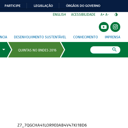
PARTICIPE
LEGISLAÇÃO
ÓRGÃOS DO GOVERNO
⁣
ENGLISH
ACESSIBILIDADE
A+
A-
NCIA
DESENVOLVIMENTO SUSTENTÁVEL
CONHECIMENTO
IMPRENSA
Busca
Z7_7QGCHA41LOR9E0AB4V47KI18D6