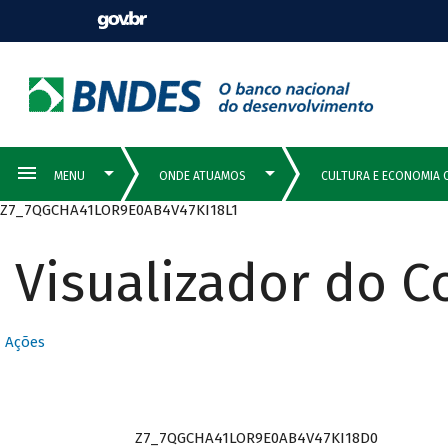
Z7_7QGCHA41LOR9E0AB4V47KI18L1
Visualizador do 
Ações
Z7_7QGCHA41LOR9E0AB4V47KI18D0