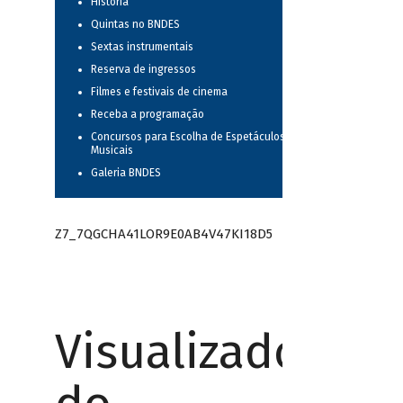
História
Quintas no BNDES
Sextas instrumentais
Reserva de ingressos
Filmes e festivais de cinema
Receba a programação
Concursos para Escolha de Espetáculos
Musicais
Galeria BNDES
Z7_7QGCHA41LOR9E0AB4V47KI18D5
Visualizador