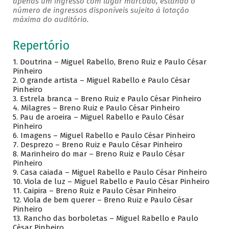
apenas um ingresso com lugar marcado, estando o
número de ingressos disponíveis sujeito à lotação
máxima do auditório.
Repertório
1. Doutrina – Miguel Rabello, Breno Ruiz e Paulo César
Pinheiro
2. O grande artista – Miguel Rabello e Paulo César
Pinheiro
3.
Estrela branca – Breno Ruiz e Paulo César Pinheiro
4.
Milagres – Breno Ruiz e Paulo César Pinheiro
5.
Pau de aroeira – Miguel Rabello e Paulo César
Pinheiro
6.
Imagens – Miguel Rabello e Paulo César Pinheiro
7.
Desprezo – Breno Ruiz e Paulo César Pinheiro
8.
Marinheiro do mar – Breno Ruiz e Paulo César
Pinheiro
9.
Casa caiada – Miguel Rabello e Paulo César Pinheiro
10.
Viola de luz – Miguel Rabello e Paulo César Pinheiro
11.
Caipira – Breno Ruiz e Paulo César Pinheiro
12.
Viola de bem querer – Breno Ruiz e Paulo César
Pinheiro
13.
Rancho das borboletas – Miguel Rabello e Paulo
César Pinheiro