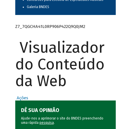
Galeria BNDES
Z7_7QGCHA41L0RP906P422Q9Q0JM2
Visualizador
do Conteúdo
da Web
Ações
DÊ SUA OPINIÃO
Ajude-nos a aprimorar o site do BNDES preenchendo
uma rápida
pesquisa
.