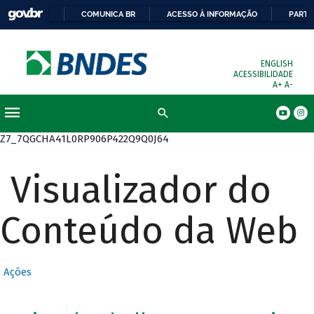
COMUNICA BR
ACESSO À INFORMAÇÃO
PARTI
ENGLISH
ACESSIBILIDADE
A+
A-
Busca
Z7_7QGCHA41L0RP906P422Q9Q0J64
Visualizador do
Conteúdo da Web
Ações