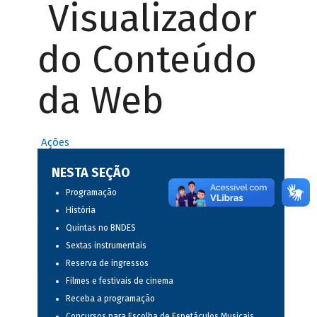
Visualizador
do Conteúdo
da Web
Ações
NESTA SEÇÃO
Programação
História
Quintas no BNDES
Sextas instrumentais
Reserva de ingressos
Filmes e festivais de cinema
Receba a programação
Concursos para Escolha de Espetáculos Musicais