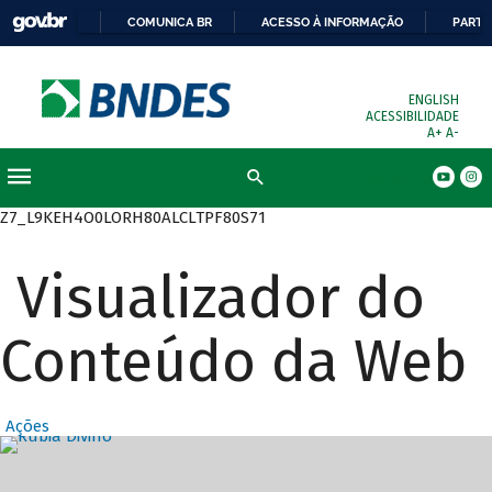
COMUNICA BR
ACESSO À INFORMAÇÃO
PARTI
ENGLISH
ACESSIBILIDADE
A+
A-
Busca
Z7_L9KEH4O0LORH80ALCLTPF80S71
Visualizador do
Conteúdo da Web
Ações
Destaques Prin