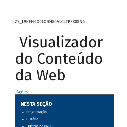
Z7_L9KEH4O0LORH80ALCLTPF80SN6
Visualizador
do Conteúdo
da Web
Ações
NESTA SEÇÃO
Programação
História
Quintas no BNDES