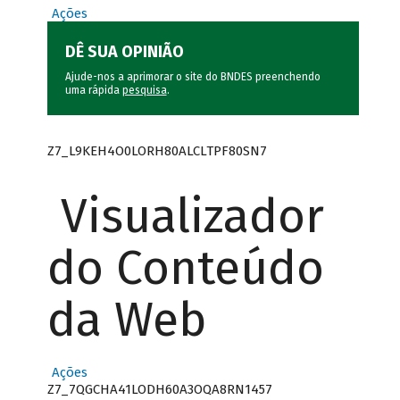
Ações
DÊ SUA OPINIÃO
Ajude-nos a aprimorar o site do BNDES preenchendo
uma rápida
pesquisa
.
Z7_L9KEH4O0LORH80ALCLTPF80SN7
Visualizador
do Conteúdo
da Web
Ações
Z7_7QGCHA41LODH60A3OQA8RN1457