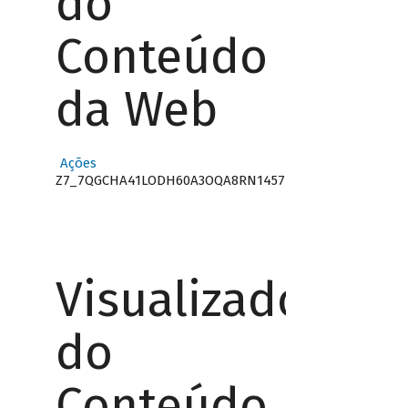
do
Conteúdo
da Web
Ações
Z7_7QGCHA41LODH60A3OQA8RN1457
Visualizador
do
Conteúdo