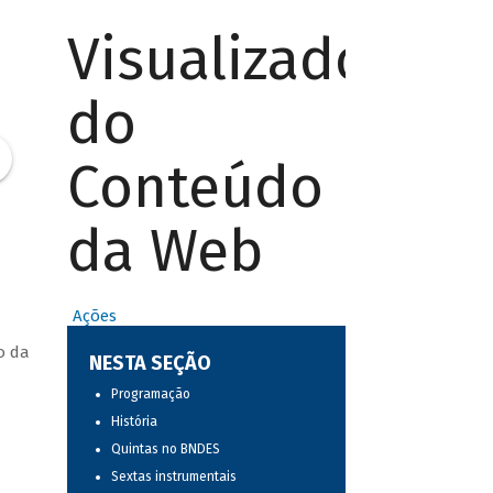
Visualizador
do
Conteúdo
da Web
Ações
o da
NESTA SEÇÃO
Programação
História
Quintas no BNDES
Sextas instrumentais