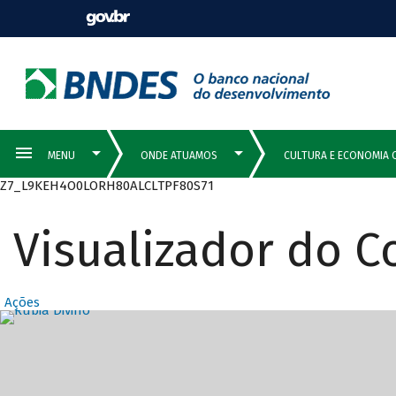
Z7_L9KEH4O0LORH80ALCLTPF80S71
Visualizador do 
Ações
Destaques Prin