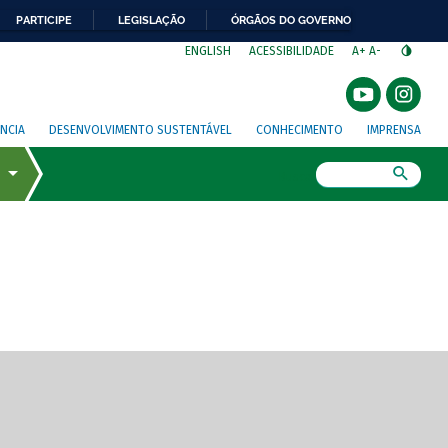
PARTICIPE
LEGISLAÇÃO
ÓRGÃOS DO GOVERNO
⁣
ENGLISH
ACESSIBILIDADE
A+
A-
NCIA
DESENVOLVIMENTO SUSTENTÁVEL
CONHECIMENTO
IMPRENSA
Busca
gem de tela