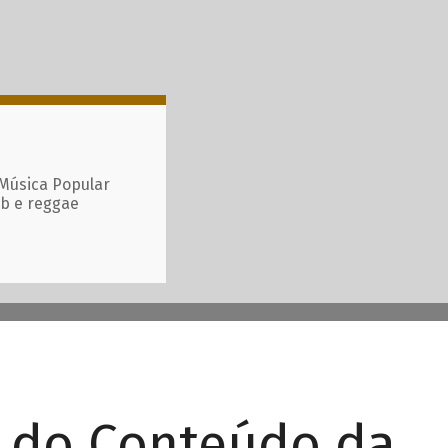
 Música Popular
ub e reggae
r do Conteúdo da