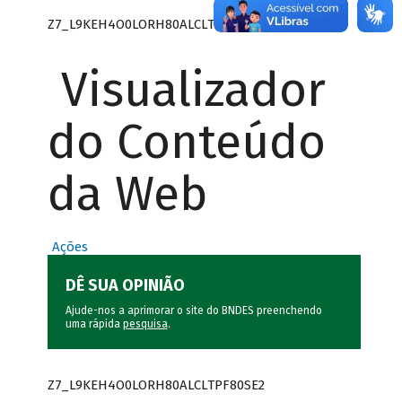
Z7_L9KEH4O0LORH80ALCLTPF80SE0
Visualizador
do Conteúdo
da Web
Ações
DÊ SUA OPINIÃO
Ajude-nos a aprimorar o site do BNDES preenchendo
uma rápida
pesquisa
.
Z7_L9KEH4O0LORH80ALCLTPF80SE2