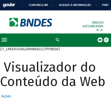
COMUNICA BR
ACESSO À INFORMAÇÃO
PARTI
ENGLISH
ACESSIBILIDADE
A+
A-
Busca
Z7_L9KEH4O0LORH80ALCLTPF80S67
Visualizador do
Conteúdo da Web
Ações