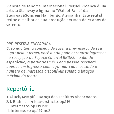
Pianista de renome internacional, Miguel Proença é um
artista Steinway e figura no “Wall of Fame” da
Steinway&Sons em Hamburgo, Alemanha. Este recital
reúne o melhor de sua produção em mais de 55 anos de
carreira.
PRÉ-RESERVA ENCERRADA
Caso não tenha conseguido fazer a pré-reserva de seu
lugar pela internet, você ainda pode encontrar ingressos
na recepção do Espaço Cultural BNDES, no dia do
espetáculo, a partir das 18h. Cada pessoa receberá
apenas um ingresso com lugar marcado, estando o
número de ingressos disponíveis sujeito à lotação
máxima do teatro.
Repertório
1. Gluck/Kempff – Dança dos Espíritos Abençoados
2. J. Brahms – 4 Klavierstücke, op.119
I. Intermezzo op.119 no1
II. Intermezzo op.119 no2