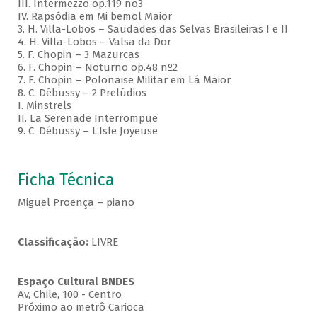
III. Intermezzo op.119 no3
IV. Rapsódia em Mi bemol Maior
3. H. Villa-Lobos – Saudades das Selvas Brasileiras I e II
4. H. Villa-Lobos – Valsa da Dor
5. F. Chopin – 3 Mazurcas
6. F. Chopin – Noturno op.48 nº2
7. F. Chopin – Polonaise Militar em Lá Maior
8. C. Débussy – 2 Prelúdios
I. Minstrels
II. La Serenade Interrompue
9. C. Débussy – L’Isle Joyeuse
Ficha Técnica
Miguel Proença – piano
Classificação:
LIVRE
Espaço Cultural BNDES
Av, Chile, 100 - Centro
Próximo ao metrô Carioca