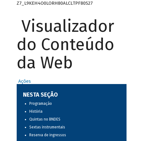
Z7_L9KEH4O0LORH80ALCLTPF80S27
Visualizador
do Conteúdo
da Web
Ações
NESTA SEÇÃO
Programação
História
Quintas no BNDES
Sextas instrumentais
Reserva de ingressos