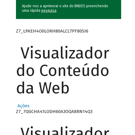
Ajude-nos a aprimorar o site do BNDES preenchendo
uma rápida
pesquisa
.
Z7_L9KEH4O0LORH80ALCLTPF80SI6
Visualizador
do Conteúdo
da Web
Ações
Z7_7QGCHA41LODH60A3OQA8RN14Q3
Visualizador