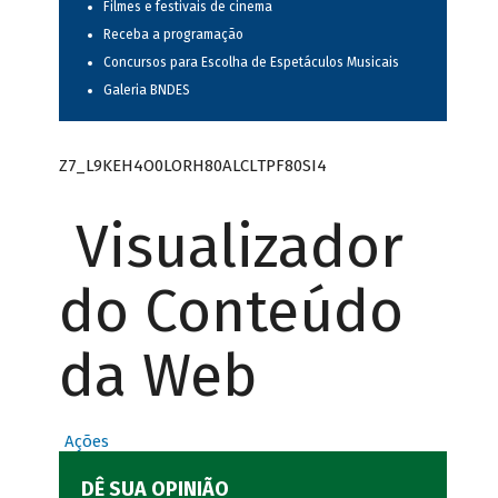
Filmes e festivais de cinema
Receba a programação
Concursos para Escolha de Espetáculos Musicais
Galeria BNDES
Z7_L9KEH4O0LORH80ALCLTPF80SI4
Visualizador
do Conteúdo
da Web
Ações
DÊ SUA OPINIÃO