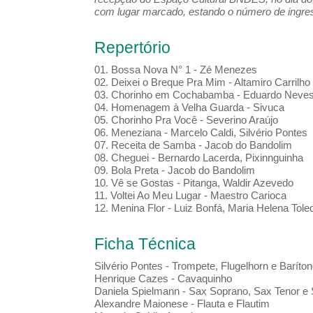
com lugar marcado, estando o número de ingress
Repertório
01. Bossa Nova N° 1 - Zé Menezes
02. Deixei o Breque Pra Mim - Altamiro Carrilho
03. Chorinho em Cochabamba - Eduardo Neves
04. Homenagem à Velha Guarda - Sivuca
05. Chorinho Pra Você - Severino Araújo
06. Meneziana - Marcelo Caldi, Silvério Pontes
07. Receita de Samba - Jacob do Bandolim
08. Cheguei - Bernardo Lacerda, Pixinnguinha
09. Bola Preta - Jacob do Bandolim
10. Vê se Gostas - Pitanga, Waldir Azevedo
11. Voltei Ao Meu Lugar - Maestro Carioca
12. Menina Flor - Luiz Bonfá, Maria Helena Tole
Ficha Técnica
Silvério Pontes - Trompete, Flugelhorn e Baríto
Henrique Cazes - Cavaquinho
Daniela Spielmann - Sax Soprano, Sax Tenor e 
Alexandre Maionese - Flauta e Flautim