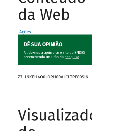
da Web
Ações
DÊ SUA OPINIÃO
Ajude-nos a aprimorar o site do BNDES
preenchendo uma rápida
pesquisa
.
Z7_L9KEH4O0LORH80ALCLTPF80SI6
Visualizador