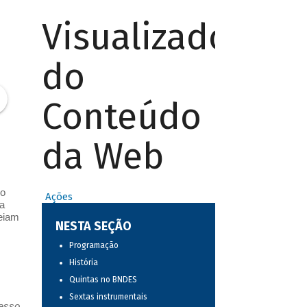
Visualizador
do
Conteúdo
da Web
po
Ações
a
eiam
NESTA SEÇÃO
Programação
História
Quintas no BNDES
Sextas instrumentais
resso