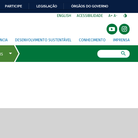
PARTICIPE
LEGISLAÇÃO
ÓRGÃOS DO GOVERNO
⁣
ENGLISH
ACESSIBILIDADE
A+
A-
NCIA
DESENVOLVIMENTO SUSTENTÁVEL
CONHECIMENTO
IMPRENSA
Busca
gem de tela