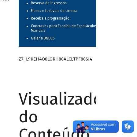
Reserva de ingressos
Filmes e festivais de cinema
Receba a programação
Concursos para Escolha de Espetáculos
Musicais
Galeria BNDES
Z7_L9KEH4O0LORH80ALCLTPF80SI4
Visualizador
do
Conteúdo