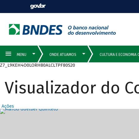
Z7_L9KEH4O0LORH80ALCLTPF80S20
Visualizador do 
Ações
Destaques Prin