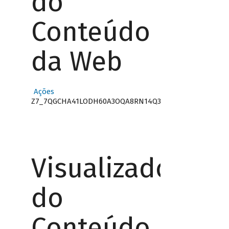
do
Conteúdo
da Web
Ações
Z7_7QGCHA41LODH60A3OQA8RN14Q3
Visualizador
do
Conteúdo