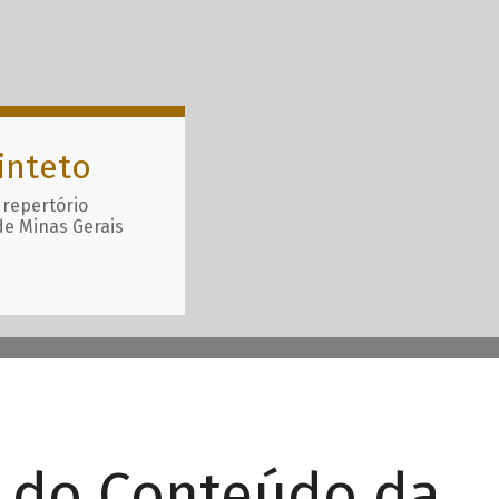
inteto
 repertório
de Minas Gerais
r do Conteúdo da