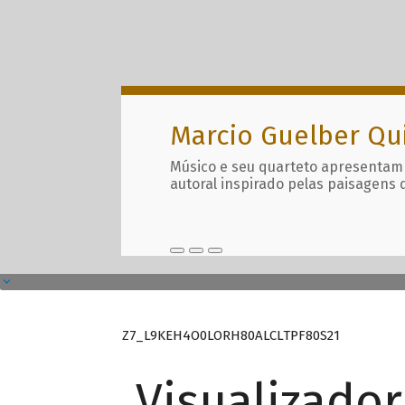
Marcio Guelber Qu
Músico e seu quarteto apresentam
autoral inspirado pelas paisagens 
Z7_L9KEH4O0LORH80ALCLTPF80S21
Visualizado