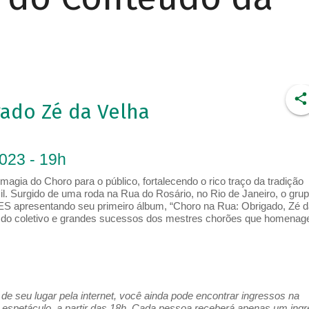
ado Zé da Velha
2023 - 19h
magia do Choro para o público, fortalecendo o rico traço da tradição
il. Surgido de uma roda na Rua do Rosário, no Rio de Janeiro, o gru
S apresentando seu primeiro álbum, “Choro na Rua: Obrigado, Zé d
s do coletivo e grandes sucessos dos mestres chorões que homenag
e seu lugar pela internet, você ainda pode encontrar ingressos na
espetáculo, a partir das 18h. Cada pessoa receberá apenas um ing