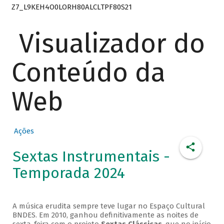
Z7_L9KEH4O0LORH80ALCLTPF80S21
Visualizador do
Conteúdo da
Web
Ações
Sextas Instrumentais -
Temporada 2024
A música erudita sempre teve lugar no Espaço Cultural
BNDES. Em 2010, ganhou definitivamente as noites de