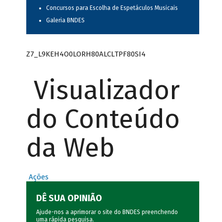
Concursos para Escolha de Espetáculos Musicais
Galeria BNDES
Z7_L9KEH4O0LORH80ALCLTPF80SI4
Visualizador
do Conteúdo
da Web
Ações
DÊ SUA OPINIÃO
Ajude-nos a aprimorar o site do BNDES preenchendo
uma rápida
pesquisa
.