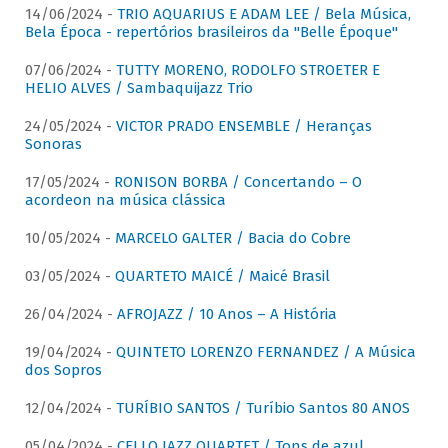
14/06/2024 -
TRIO AQUARIUS E ADAM LEE / Bela Música,
Bela Época - repertórios brasileiros da "Belle Époque"
07/06/2024 -
TUTTY MORENO, RODOLFO STROETER E
HELIO ALVES / Sambaquijazz Trio
24/05/2024 -
VICTOR PRADO ENSEMBLE / Heranças
Sonoras
17/05/2024 -
RONISON BORBA / Concertando – O
acordeon na música clássica
10/05/2024 -
MARCELO GALTER / Bacia do Cobre
03/05/2024 -
QUARTETO MAICÉ / Maicé Brasil
26/04/2024 -
AFROJAZZ / 10 Anos – A História
19/04/2024 -
QUINTETO LORENZO FERNANDEZ / A Música
dos Sopros
12/04/2024 -
TURÍBIO SANTOS / Turíbio Santos 80 ANOS
05/04/2024 -
CELLO JAZZ QUARTET / Tons de azul