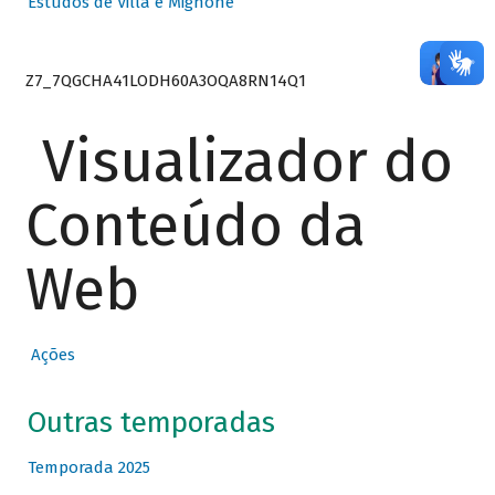
Estudos de Villa e Mignone
Z7_7QGCHA41LODH60A3OQA8RN14Q1
Visualizador do
Conteúdo da
Web
Ações
Outras temporadas
Temporada 2025