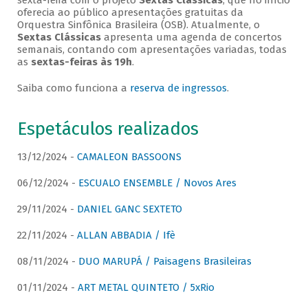
sexta-feira com o projeto
Sextas Clássicas
, que no início
oferecia ao público apresentações gratuitas da
Orquestra Sinfônica Brasileira (OSB). Atualmente, o
Sextas Clássicas
apresenta uma agenda de concertos
semanais, contando com apresentações variadas, todas
as
sextas-feiras às 19h
.
Saiba como funciona a
reserva de ingressos
.
Espetáculos realizados
13/12/2024 -
CAMALEON BASSOONS
06/12/2024 -
ESCUALO ENSEMBLE / Novos Ares
29/11/2024 -
DANIEL GANC SEXTETO
22/11/2024 -
ALLAN ABBADIA / Ifè
08/11/2024 -
DUO MARUPÁ / Paisagens Brasileiras
01/11/2024 -
ART METAL QUINTETO / 5xRio