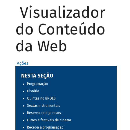
Visualizador
do Conteúdo
da Web
Ações
NESTA SEÇÃO
Programação
História
Quintas no BNDES
Sextas instrumentais
Reserva de ingressos
Filmes e festivais de cinema
Receba a programação