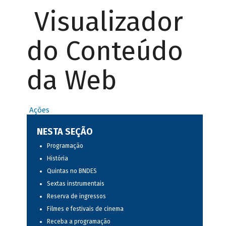
Visualizador
do Conteúdo
da Web
Ações
NESTA SEÇÃO
Programação
História
Quintas no BNDES
Sextas instrumentais
Reserva de ingressos
Filmes e festivais de cinema
Receba a programação