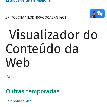
Estudos de Villa e Mignone
Z7_7QGCHA41LODH60A3OQA8RN14Q1
Visualizador do
Conteúdo da
Web
Ações
Outras temporadas
Temporada 2025