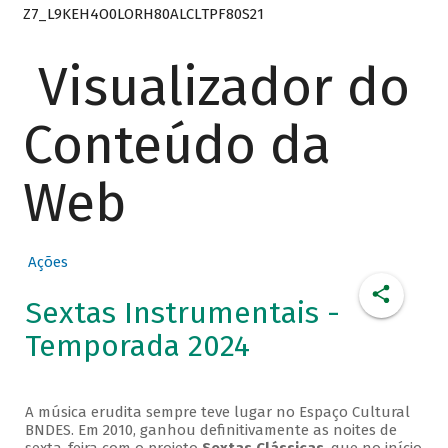
Z7_L9KEH4O0LORH80ALCLTPF80S21
Visualizador do
Conteúdo da
Web
Ações
Sextas Instrumentais -
Temporada 2024
A música erudita sempre teve lugar no Espaço Cultural
BNDES. Em 2010, ganhou definitivamente as noites de