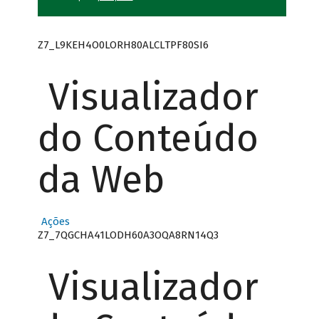
Z7_L9KEH4O0LORH80ALCLTPF80SI6
Visualizador
do Conteúdo
da Web
Ações
Z7_7QGCHA41LODH60A3OQA8RN14Q3
Visualizador