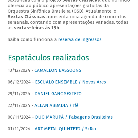
sexta-feira com o projeto
Sextas Clássicas
, que no início
oferecia ao público apresentações gratuitas da
Orquestra Sinfônica Brasileira (OSB). Atualmente, o
Sextas Clássicas
apresenta uma agenda de concertos
semanais, contando com apresentações variadas, todas
as
sextas-feiras às 19h
.
Saiba como funciona a
reserva de ingressos
.
Espetáculos realizados
13/12/2024 -
CAMALEON BASSOONS
06/12/2024 -
ESCUALO ENSEMBLE / Novos Ares
29/11/2024 -
DANIEL GANC SEXTETO
22/11/2024 -
ALLAN ABBADIA / Ifè
08/11/2024 -
DUO MARUPÁ / Paisagens Brasileiras
01/11/2024 -
ART METAL QUINTETO / 5xRio