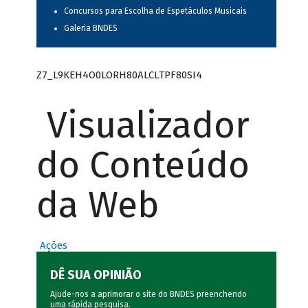
Concursos para Escolha de Espetáculos Musicais
Galeria BNDES
Z7_L9KEH4O0LORH80ALCLTPF80SI4
Visualizador
do Conteúdo
da Web
Ações
DÊ SUA OPINIÃO
Ajude-nos a aprimorar o site do BNDES preenchendo
uma rápida
pesquisa
.