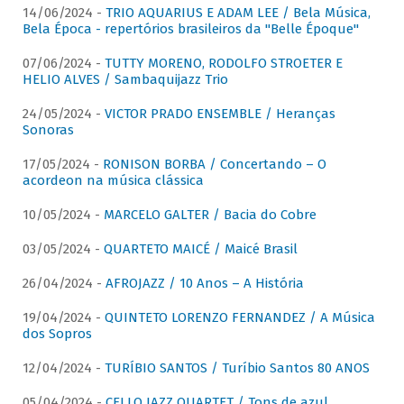
14/06/2024 -
TRIO AQUARIUS E ADAM LEE / Bela Música,
Bela Época - repertórios brasileiros da "Belle Époque"
07/06/2024 -
TUTTY MORENO, RODOLFO STROETER E
HELIO ALVES / Sambaquijazz Trio
24/05/2024 -
VICTOR PRADO ENSEMBLE / Heranças
Sonoras
17/05/2024 -
RONISON BORBA / Concertando – O
acordeon na música clássica
10/05/2024 -
MARCELO GALTER / Bacia do Cobre
03/05/2024 -
QUARTETO MAICÉ / Maicé Brasil
26/04/2024 -
AFROJAZZ / 10 Anos – A História
19/04/2024 -
QUINTETO LORENZO FERNANDEZ / A Música
dos Sopros
12/04/2024 -
TURÍBIO SANTOS / Turíbio Santos 80 ANOS
05/04/2024 -
CELLO JAZZ QUARTET / Tons de azul