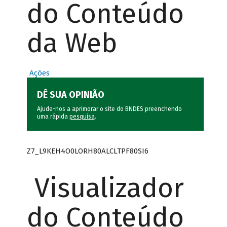
do Conteúdo
da Web
Ações
DÊ SUA OPINIÃO
Ajude-nos a aprimorar o site do BNDES preenchendo
uma rápida
pesquisa
.
Z7_L9KEH4O0LORH80ALCLTPF80SI6
Visualizador
do Conteúdo