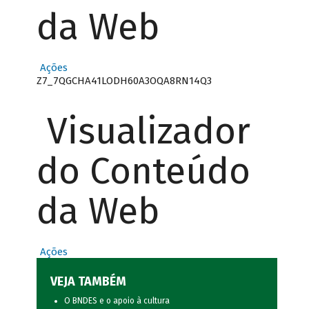
da Web
Ações
Z7_7QGCHA41LODH60A3OQA8RN14Q3
Visualizador
do Conteúdo
da Web
Ações
VEJA TAMBÉM
O BNDES e o apoio à cultura