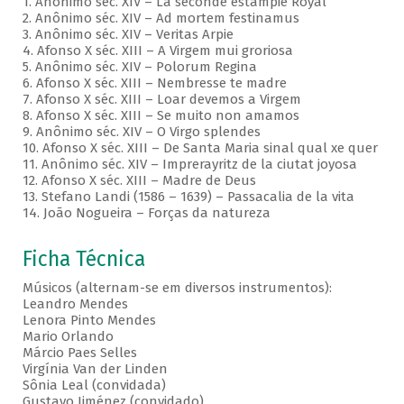
1. Anônimo séc. XIV – La seconde estampie Royal
2. Anônimo séc. XIV – Ad mortem festinamus
3. Anônimo séc. XIV – Veritas Arpie
4. Afonso X séc. XIII – A Virgem mui groriosa
5. Anônimo séc. XIV – Polorum Regina
6. Afonso X séc. XIII – Nembresse te madre
7. Afonso X séc. XIII – Loar devemos a Virgem
8. Afonso X séc. XIII – Se muito non amamos
9. Anônimo séc. XIV – O Virgo splendes
10. Afonso X séc. XIII – De Santa Maria sinal qual xe quer
11. Anônimo séc. XIV – Imprerayritz de la ciutat joyosa
12. Afonso X séc. XIII – Madre de Deus
13. Stefano Landi (1586 – 1639) – Passacalia de la vita
14. João Nogueira – Forças da natureza
Ficha Técnica
Músicos (alternam-se em diversos instrumentos):
Leandro Mendes
Lenora Pinto Mendes
Mario Orlando
Márcio Paes Selles
Virgínia Van der Linden
Sônia Leal (convidada)
Gustavo Jiménez (convidado)