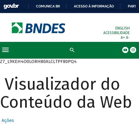
COMUNICA BR
ACESSO À INFORMAÇÃO
PARTI
ENGLISH
ACESSIBILIDADE
A+
A-
Busca
Z7_L9KEH4O0LORH80ALCLTPF80PQ4
Visualizador do
Conteúdo da Web
Ações