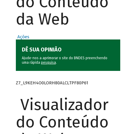
do Conteúdo
da Web
Ações
DÊ SUA OPINIÃO
Ajude-nos a aprimorar o site do BNDES preenchendo
uma rápida
pesquisa
.
Z7_L9KEH4O0LORH80ALCLTPF80P61
Visualizador
do Conteúdo