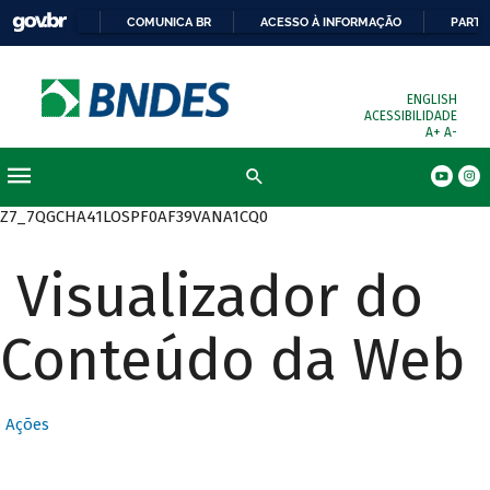
COMUNICA BR
ACESSO À INFORMAÇÃO
PARTI
ENGLISH
ACESSIBILIDADE
A+
A-
Busca
Z7_7QGCHA41LOSPF0AF39VANA1CQ0
Visualizador do
Conteúdo da Web
Ações