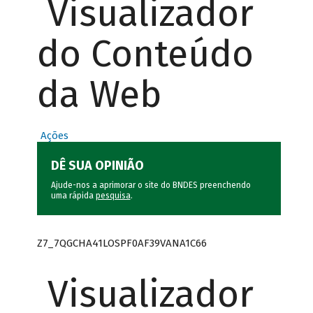
Visualizador
do Conteúdo
da Web
Ações
DÊ SUA OPINIÃO
Ajude-nos a aprimorar o site do BNDES preenchendo
uma rápida
pesquisa
.
Z7_7QGCHA41LOSPF0AF39VANA1C66
Visualizador