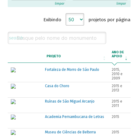
Espaços de espetáculos
AL
1997
limpar
limpar
Públicos e arqueológicos
BA
1998
Religiosos
Exibindo
projetos por página
CE
1999
GO
2000
MA
2001
search
MG
2002
ANO DE
PA
2003
PROJETO
APOIO
PE
2004
Fortaleza de Morro de São Paulo
2015,
PI
2005
2010 e
PR
2006
2009
Casa do Choro
2015 e
RJ
2007
2013
RS
2008
Ruínas de São Miguel Arcanjo
2015 e
SC
2009
2011
SP
2010
Academia Pernambucana de Letras
2015
2011
2012
Museu de Ciências de Belterra
2015
2013