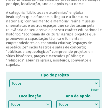
por tipo, localização, ano de apoio e/ou nome.
A categoria “bibliotecas e academias” engloba
instituições que difundem a língua e a literatura
nacionais; “conhecimento e memória” reúne museus,
cinematecas e outros espaços que se destacam pela
relevância de seu acervo e por seu caráter educacional e
histórico; “economia da cultura” agrupa projetos que
promovem a capacitação técnica e fomentam
empreendedores da economia criativa; “espaços de
espetáculos” inclui teatros e salas de concerto;
“públicos e arqueológicos” compreende projetos em
sítios históricos, praças e mercados públicos; e
“religiosos” abrange igrejas, mosteiros, conventos e
capelas.
Tipo do projeto
Todos
Bibliotecas e academias
limpar
Localização
Ano de apoio
Conhecimento e memória
Economia da cultura
Todos
Todos