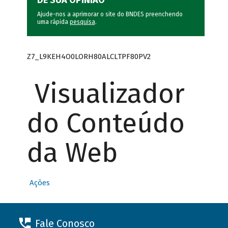
DÊ SUA OPINIÃO
Ajude-nos a aprimorar o site do BNDES preenchendo
uma rápida
pesquisa
.
Z7_L9KEH4O0LORH80ALCLTPF80PV2
Visualizador
do Conteúdo
da Web
Ações
Fale Conosco