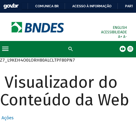
COMUNICA BR
ACESSO À INFORMAÇÃO
PARTI
ENGLISH
ACESSIBILIDADE
A+
A-
Busca
Z7_L9KEH4O0LORH80ALCLTPF80PN7
Visualizador do
Conteúdo da Web
Ações