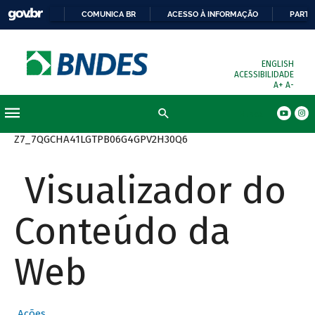
COMUNICA BR
ACESSO À INFORMAÇÃO
PARTI
ENGLISH
ACESSIBILIDADE
A+
A-
Busca
Z7_7QGCHA41LGTPB06G4GPV2H30Q6
Visualizador do
Conteúdo da
Web
Ações