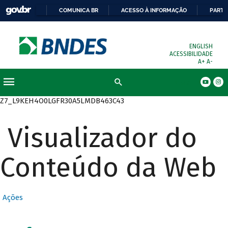
COMUNICA BR
ACESSO À INFORMAÇÃO
PARTI
ENGLISH
ACESSIBILIDADE
A+
A-
Busca
Z7_L9KEH4O0LGFR30A5LMDB463C43
Visualizador do
Conteúdo da Web
Ações