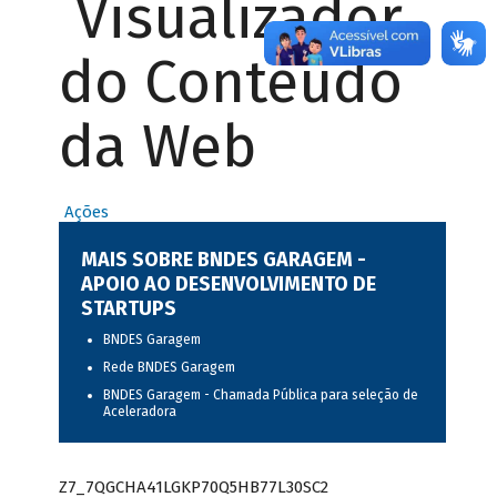
Visualizador
do Conteúdo
da Web
Ações
MAIS SOBRE BNDES GARAGEM -
APOIO AO DESENVOLVIMENTO DE
STARTUPS
BNDES Garagem
Rede BNDES Garagem
BNDES Garagem - Chamada Pública para seleção de
Aceleradora
Z7_7QGCHA41LGKP70Q5HB77L30SC2