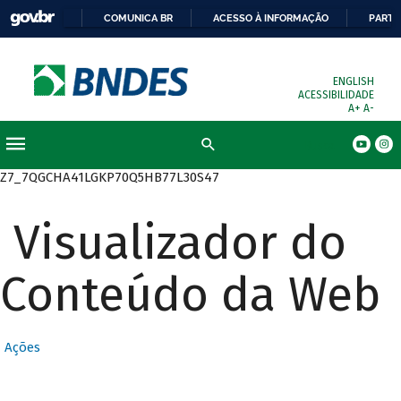
COMUNICA BR
ACESSO À INFORMAÇÃO
PARTI
ENGLISH
ACESSIBILIDADE
A+
A-
Busca
Z7_7QGCHA41LGKP70Q5HB77L30S47
Visualizador do
Conteúdo da Web
Ações