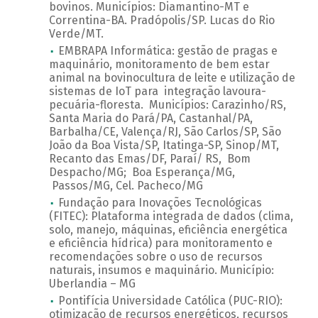
bovinos. Municípios: Diamantino-MT e
Correntina-BA. Pradópolis/SP. Lucas do Rio
Verde/MT.
EMBRAPA Informática: gestão de pragas e
maquinário, monitoramento de bem estar
animal na bovinocultura de leite e utilização de
sistemas de IoT para integração lavoura-
pecuária-floresta. Municípios: Carazinho/RS,
Santa Maria do Pará/PA, Castanhal/PA,
Barbalha/CE, Valença/RJ, São Carlos/SP, São
João da Boa Vista/SP, Itatinga-SP, Sinop/MT,
Recanto das Emas/DF, Paraí/ RS, Bom
Despacho/MG; Boa Esperança/MG,
Passos/MG, Cel. Pacheco/MG
Fundação para Inovações Tecnológicas
(FITEC): Plataforma integrada de dados (clima,
solo, manejo, máquinas, eficiência energética
e eficiência hídrica) para monitoramento e
recomendações sobre o uso de recursos
naturais, insumos e maquinário. Município:
Uberlandia – MG
Pontifícia Universidade Católica (PUC-RIO):
otimização de recursos energéticos, recursos