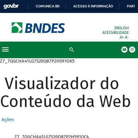
COMUNICA BR
ACESSO À INFORMAÇÃO
PARTI
ENGLISH
ACESSIBILIDADE
A+
A-
Busca
Z7_7QGCHA41LG7S20Q87P2H591OK5
Visualizador do
Conteúdo da Web
Ações
Z7_7QGCHA41LG7S20Q87P2H591OC4