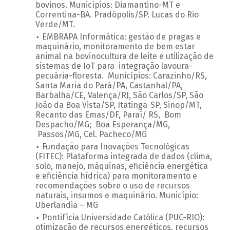
bovinos. Municípios: Diamantino-MT e
Correntina-BA. Pradópolis/SP. Lucas do Rio
Verde/MT.
EMBRAPA Informática: gestão de pragas e
maquinário, monitoramento de bem estar
animal na bovinocultura de leite e utilização de
sistemas de IoT para integração lavoura-
pecuária-floresta. Municípios: Carazinho/RS,
Santa Maria do Pará/PA, Castanhal/PA,
Barbalha/CE, Valença/RJ, São Carlos/SP, São
João da Boa Vista/SP, Itatinga-SP, Sinop/MT,
Recanto das Emas/DF, Paraí/ RS, Bom
Despacho/MG; Boa Esperança/MG,
Passos/MG, Cel. Pacheco/MG
Fundação para Inovações Tecnológicas
(FITEC): Plataforma integrada de dados (clima,
solo, manejo, máquinas, eficiência energética
e eficiência hídrica) para monitoramento e
recomendações sobre o uso de recursos
naturais, insumos e maquinário. Município:
Uberlandia – MG
Pontifícia Universidade Católica (PUC-RIO):
otimização de recursos energéticos, recursos