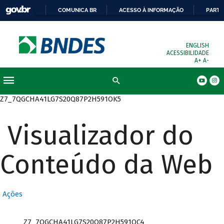
COMUNICA BR
ACESSO À INFORMAÇÃO
PARTI
ENGLISH
ACESSIBILIDADE
A+
A-
Busca
Z7_7QGCHA41LG7S20Q87P2H591OK5
Visualizador do
Conteúdo da Web
Ações
Z7_7QGCHA41LG7S20Q87P2H591OC4