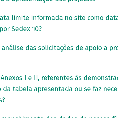
ata limite informada no site como dat
por Sedex 10?
análise das solicitações de apoio a pr
nexos I e II, referentes às demonstraç
o da tabela apresentada ou se faz ne
s?