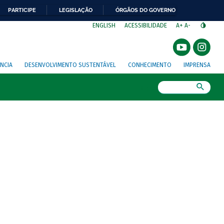
PARTICIPE
LEGISLAÇÃO
ÓRGÃOS DO GOVERNO
⁣
ENGLISH
ACESSIBILIDADE
A+
A-
NCIA
DESENVOLVIMENTO SUSTENTÁVEL
CONHECIMENTO
IMPRENSA
Busca