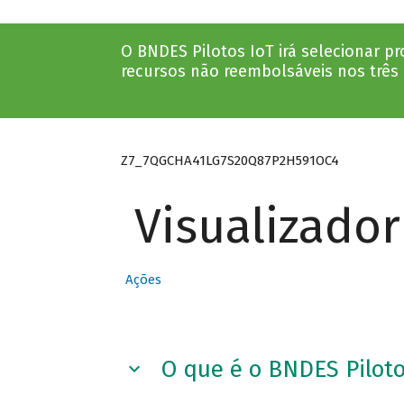
O BNDES Pilotos IoT irá selecionar p
recursos não reembolsáveis nos três 
Z7_7QGCHA41LG7S20Q87P2H591OC4
Visualizado
Ações
O que é o BNDES Piloto