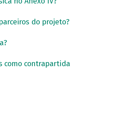
sica no Anexo IV?
parceiros do projeto?
ia?
s como contrapartida