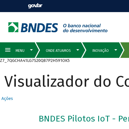
Z7_7QGCHA41LG7S20Q87P2H591OK5
Visualizador do 
Ações
BNDES Pilotos IoT - P