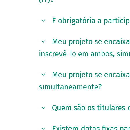
É obrigatória a partici
Meu projeto se encaix
inscrevê-lo em ambos, si
Meu projeto se encaix
simultaneamente?
Quem são os titulares d
Existem datas fixas pa