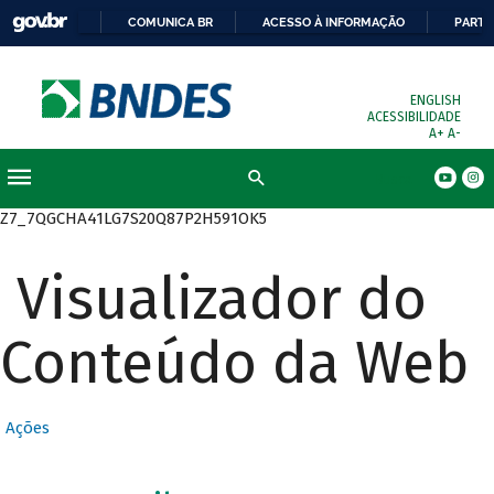
COMUNICA BR
ACESSO À INFORMAÇÃO
PARTI
ENGLISH
ACESSIBILIDADE
A+
A-
Busca
Z7_7QGCHA41LG7S20Q87P2H591OK5
Visualizador do
Conteúdo da Web
Ações