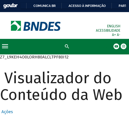
COMUNICA BR
ACESSO À INFORMAÇÃO
PARTI
ENGLISH
ACESSIBILIDADE
A+
A-
Busca
Z7_L9KEH4O0LORH80ALCLTPF80I12
Visualizador do
Conteúdo da Web
Ações