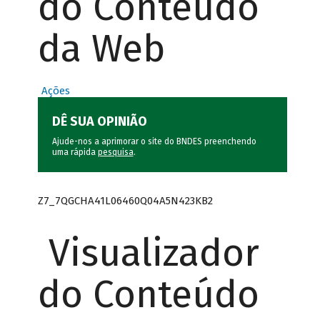
do Conteúdo
da Web
Ações
DÊ SUA OPINIÃO
Ajude-nos a aprimorar o site do BNDES preenchendo
uma rápida
pesquisa
.
Z7_7QGCHA41L06460Q04A5N423KB2
Visualizador
do Conteúdo