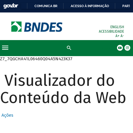
COMUNICA BR
ACESSO À INFORMAÇÃO
PARTI
ENGLISH
ACESSIBILIDADE
A+
A-
Busca
Z7_7QGCHA41L06460Q04A5N423K37
Visualizador do
Conteúdo da Web
Ações