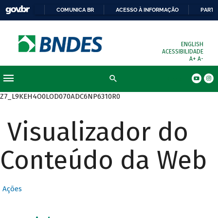
COMUNICA BR
ACESSO À INFORMAÇÃO
PARTI
ENGLISH
ACESSIBILIDADE
A+
A-
Busca
Z7_L9KEH4O0LOD070ADC6NP6310R0
Visualizador do
Conteúdo da Web
Ações