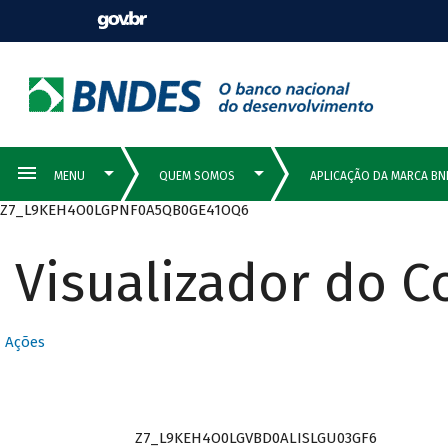
Z7_L9KEH4O0LGPNF0A5QB0GE41OQ6
Visualizador do 
Ações
Z7_L9KEH4O0LGVBD0ALISLGU03GF6