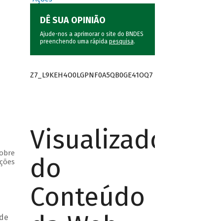
DÊ SUA OPINIÃO
Ajude-nos a aprimorar o site do BNDES
preenchendo uma rápida
pesquisa
.
Z7_L9KEH4O0LGPNF0A5QB0GE41OQ7
Visualizador
sobre
do
ações
Conteúdo
 de