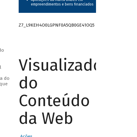
empreendimentos e bens financiados
Z7_L9KEH4O0LGPNF0A5QB0GE41OQ5
do
Visualizador
l
do
ra do
 que
Conteúdo
da Web
Ações