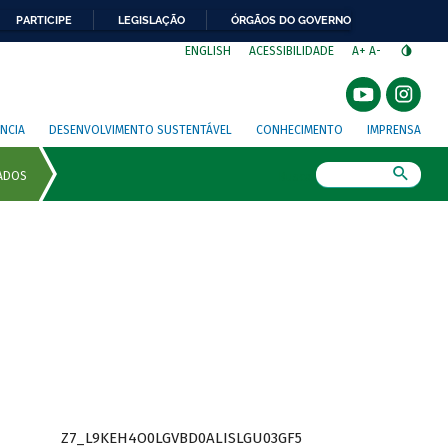
PARTICIPE
LEGISLAÇÃO
ÓRGÃOS DO GOVERNO
⁣
ENGLISH
ACESSIBILIDADE
A+
A-
NCIA
DESENVOLVIMENTO SUSTENTÁVEL
CONHECIMENTO
IMPRENSA
Busca
Z7_L9KEH4O0LGVBD0ALISLGU03GF5