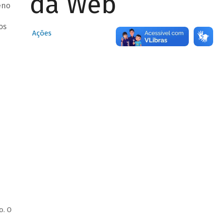
da Web
eno
os
Ações
o. O