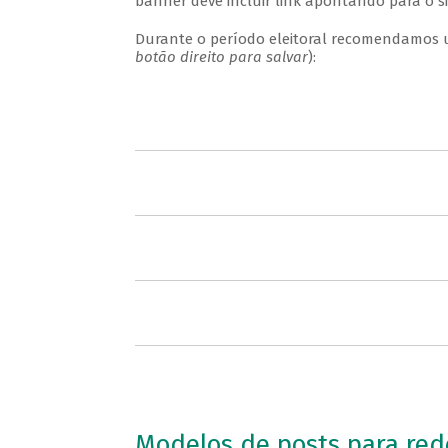
banner deve incluir link apontando para o s
Durante o período eleitoral recomendamos ut
botão direito para salvar
):
Modelos de posts para rede