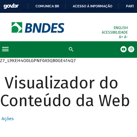
COMUNICA BR
ACESSO À INFORMAÇÃO
PARTI
ENGLISH
ACESSIBILIDADE
A+
A-
Busca
Z7_L9KEH4O0LGPNF0A5QB0GE414Q7
Visualizador do
Conteúdo da Web
Ações