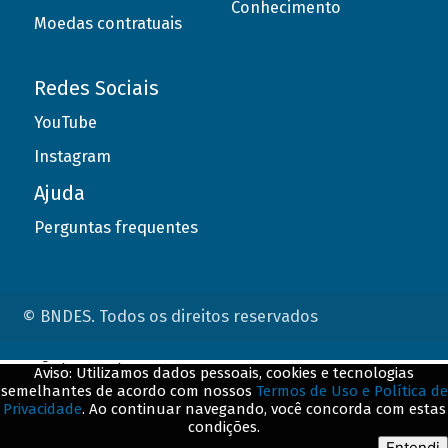
Conhecimento
Moedas contratuais
Redes Sociais
YouTube
Instagram
Ajuda
Perguntas frequentes
© BNDES. Todos os direitos reservados
ConteÃºdo complementar
Aviso: Utilizamos dados pessoais, cookies e tecnologias
semelhantes de acordo com nossos
Termos de Uso e Política de
${title}
${badge}
Privacidade
. Ao continuar navegando, você concorda com estas
condições.
${loading}
Entendi