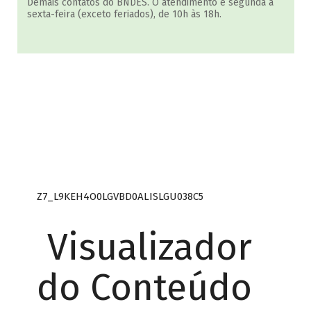
Demais contatos do BNDES. O atendimento é segunda a
sexta-feira (exceto feriados), de 10h às 18h.
Z7_L9KEH4O0LGVBD0ALISLGU038C5
Visualizador
do Conteúdo