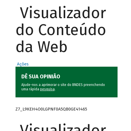
Visualizador
do Conteúdo
da Web
Ações
DÊ SUA OPINIÃO
Ajude-nos a aprimorar o site do BNDES preenchendo
uma rápida
pesquisa
.
Z7_L9KEH4O0LGPNF0A5QB0GE41465
Visualizador