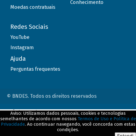
Conhecimento
Moedas contratuais
Redes Sociais
YouTube
Instagram
Ajuda
Perguntas frequentes
© BNDES. Todos os direitos reservados
ConteÃºdo complementar
Aviso: Utilizamos dados pessoais, cookies e tecnologias
semelhantes de acordo com nossos
Termos de Uso e Política de
${title}
${badge}
Privacidade
. Ao continuar navegando, você concorda com estas
condições.
${loading}
Entendi