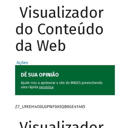
Visualizador
do Conteúdo
da Web
Ações
DÊ SUA OPINIÃO
Ajude-nos a aprimorar o site do BNDES preenchendo
uma rápida
pesquisa
.
Z7_L9KEH4O0LGPNF0A5QB0GE41465
Visualizador