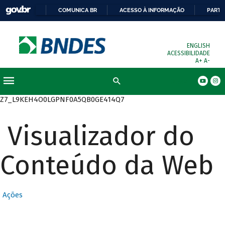
COMUNICA BR
ACESSO À INFORMAÇÃO
PARTI
ENGLISH
ACESSIBILIDADE
A+
A-
Busca
Z7_L9KEH4O0LGPNF0A5QB0GE414Q7
Visualizador do
Conteúdo da Web
Ações