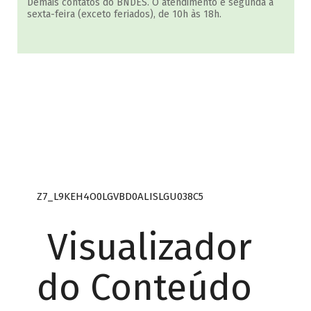
Demais contatos do BNDES. O atendimento é segunda a
sexta-feira (exceto feriados), de 10h às 18h.
Z7_L9KEH4O0LGVBD0ALISLGU038C5
Visualizador
do Conteúdo