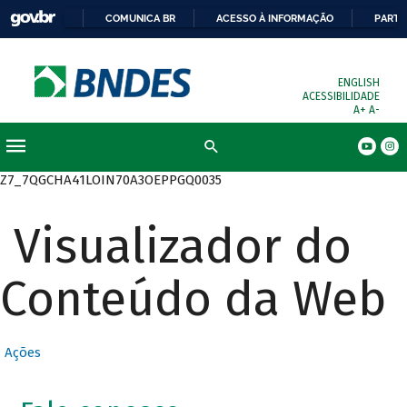
COMUNICA BR
ACESSO À INFORMAÇÃO
PARTI
ENGLISH
ACESSIBILIDADE
A+
A-
Busca
Z7_7QGCHA41LOIN70A3OEPPGQ0035
Visualizador do
Conteúdo da Web
Ações