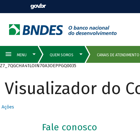
Z7_7QGCHA41LOIN70A3OEPPGQ0035
Visualizador do 
Ações
Fale conosco