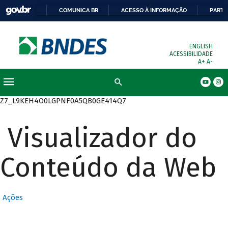
COMUNICA BR
ACESSO À INFORMAÇÃO
PARTI
ENGLISH
ACESSIBILIDADE
A+
A-
Busca
Z7_L9KEH4O0LGPNF0A5QB0GE414Q7
Visualizador do
Conteúdo da Web
Ações